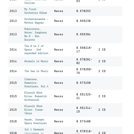
03
Chillen
My First
2013
Naxos
8.578253
Orchestra Album
Orchesterwerke -
2013
Naxos
8.505238
Mythos Wagner
Rubinstein,
Anton: Symphony
2013
Naxos
8.555394
No.6 - Don
Quixote
The A to Z of
8.558216-
2014
Opera - 2nd
Naxos
2 CD
17
expanded edition
8.578281-
2014
Animals in Music
Naxos
2 CD
82
8.578269-
2014
The Sea in Music
Naxos
2 CD
70
Cimarosa,
2015
Domenico:
Naxos
8.573459
Overtures, Vol.4
Klassik Ohne
8.551320-
2015
Krise: Romantik
Naxos
2 CD
21
Orchestral
Klassik Ohne
8.551314-
2015
Krise: Traum-
Naxos
2 CD
15
Tänze
Haydn, Joseph:
2016
Naxos
8.573488
Opera Overtures
Jul i Danmark
8.578318-
2016
Naxos
2 CD
(Christmas in