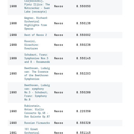
Csajkovszkij,
Pjotr Iljics: The
1988
Naxos
8.550050
Nutcracker - Swan
Lake (excerpts)
Wagner, Richard:
Orchestral
1988
Naxos
8.550136
Highlights from
Operas
1989
Best of Naxos 2
Naxos
8.550002
Rossini,
1989
Gioachino:
Naxos
8.550236
Overtures
Schubert, Franz:
1989
Symphonies Nos.5
Naxos
8.550145
and 8 - Rosamunde
Beethoven, Ludwig
van: The Essence
1990
Naxos
8.552203
of the Beethoven
Symphonies
Beethoven, Ludwig
van: symphony
1990
No.5 - Schubert,
Naxos
8.550289
Franz: Symphony
No.8
Rubinstein,
Anton: Violin
1990
Naxos
8.220359
Concerto Op.46 -
Don Quixote Op.87
1990
Russian Fireworks
Naxos
8.550328
101 Great
1991
Orchestral
Naxos
8.551145