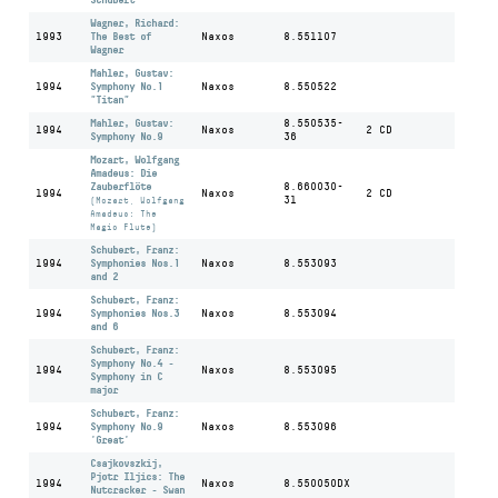
Wagner, Richard:
1993
The Best of
Naxos
8.551107
Wagner
Mahler, Gustav:
1994
Symphony No.1
Naxos
8.550522
"Titan"
Mahler, Gustav:
8.550535-
1994
Naxos
2 CD
Symphony No.9
36
Mozart, Wolfgang
Amadeus: Die
Zauberflöte
8.660030-
1994
Naxos
2 CD
31
(Mozart, Wolfgang
Amadeus: The
Magic Flute)
Schubert, Franz:
1994
Symphonies Nos.1
Naxos
8.553093
and 2
Schubert, Franz:
1994
Symphonies Nos.3
Naxos
8.553094
and 6
Schubert, Franz:
Symphony No.4 -
1994
Naxos
8.553095
Symphony in C
major
Schubert, Franz:
1994
Symphony No.9
Naxos
8.553096
'Great'
Csajkovszkij,
Pjotr Iljics: The
1994
Naxos
8.550050DX
Nutcracker - Swan