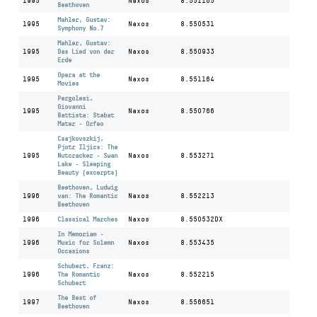
1995
Naxos
8.551165
Beethoven
Mahler, Gustav:
1995
Naxos
8.550531
Symphony No.7
Mahler, Gustav:
1995
Das Lied von der
Naxos
8.550933
Erde
Opera at the
1995
Naxos
8.551164
Movies
Pergolesi,
Giovanni
1995
Naxos
8.550766
Battista: Stabat
Mater - Orfeo
Csajkovszkij,
Pjotr Iljics: The
1995
Nutcracker - Swan
Naxos
8.553271
Lake - Sleeping
Beauty (excerpts)
Beethoven, Ludwig
1996
van: The Romantic
Naxos
8.552213
Beethoven
1996
Classical Marches
Naxos
8.550532DX
In Memoriam -
1996
Music for Solemn
Naxos
8.553435
Occasions
Schubert, Franz:
1996
The Romantic
Naxos
8.552215
Schubert
The Best of
1997
Naxos
8.556651
Beethoven