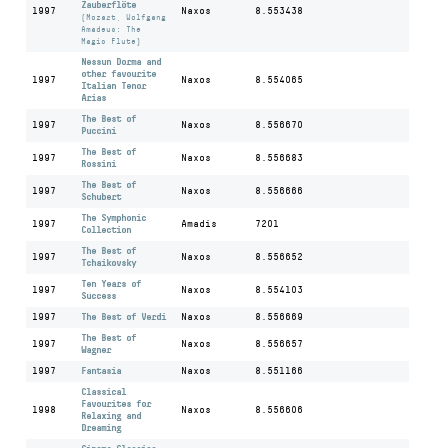
Zauberflöte
1997
Naxos
8.553438
(Mozart, Wolfgang
Amadeus: The
Magic Flute)
Nessun Dorma and
other favourite
1997
Naxos
8.554065
Italian Tenor
Arias
The Best of
1997
Naxos
8.556670
Puccini
The Best of
1997
Naxos
8.556683
Rossini
The Best of
1997
Naxos
8.556666
Schubert
The Symphonic
1997
Amadis
7201
Collection
The Best of
1997
Naxos
8.556652
Tchaikovsky
Ten Years of
1997
Naxos
8.554103
Success
1997
The Best of Verdi
Naxos
8.556669
The Best of
1997
Naxos
8.556657
Wagner
1997
Fantasia
Naxos
8.551166
Classical
Favourites for
1998
Naxos
8.556606
Relaxing and
Dreaming