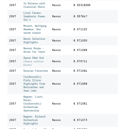
In Balance with
2007
Naxos
8.503180DK
Classical Music
Liszt Ferenc:
2007
Symphonic Poems
Naxos
8.557847
Vol.4
Mozart, Wolfgang
2007
Amadeus: Ave
Naxos
8.571102
verum corpus
Naxos Selection:
2007
Naxos
8.571000
Highlights
Nessun Dorma -
2007
Naxos
8.571086
Arias for Tenor
Opera Uden Ord
2007
Naxos
8.570711
(Opera without
Words)
2007
Russian Favorites
Naxos
8.571094
Csajkovszkij,
Pjotr Iljics:
2007
Highlights from
Naxos
8.571069
Nutcracker and
Swan Lake
Wagner, Liszt,
Ravel,
2007
Csajkovszkij:
Naxos
8.571081
Orchestram
Spectacular
Wagner, Richard:
2007
Orchestral
Naxos
8.571073
Highlights