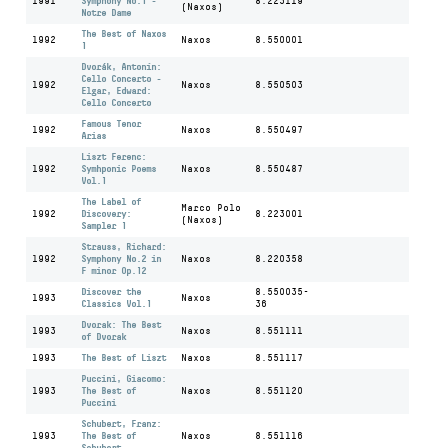
1991
Symphony No.1 -
8.223119
(Naxos)
Notre Dame
The Best of Naxos
1992
Naxos
8.550001
1
Dvorák, Antonín:
Cello Concerto -
1992
Naxos
8.550503
Elgar, Edward:
Cello Concerto
Famous Tenor
1992
Naxos
8.550497
Arias
Liszt Ferenc:
1992
Symhponic Poems
Naxos
8.550487
Vol.1
The Label of
Marco Polo
1992
Discovery:
8.223001
(Naxos)
Sampler 1
Strauss, Richard:
1992
Symphony No.2 in
Naxos
8.220358
F minor Op.12
Discover the
8.550035-
1993
Naxos
Classics Vol.1
36
Dvorak: The Best
1993
Naxos
8.551111
of Dvorak
1993
The Best of Liszt
Naxos
8.551117
Puccini, Giacomo:
1993
The Best of
Naxos
8.551120
Puccini
Schubert, Franz:
1993
The Best of
Naxos
8.551116
Schubert