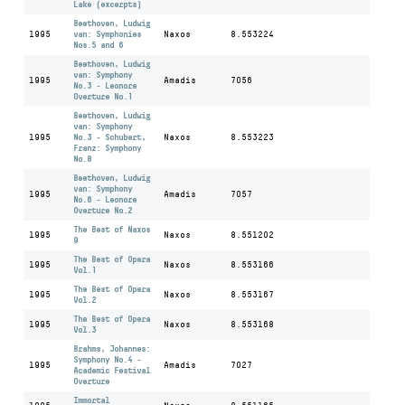
Lake (excerpts)
Beethoven, Ludwig
1995
van: Symphonies
Naxos
8.553224
Nos.5 and 6
Beethoven, Ludwig
van: Symphony
1995
Amadis
7056
No.3 - Leonore
Overture No.1
Beethoven, Ludwig
van: Symphony
1995
No.3 - Schubert,
Naxos
8.553223
Franz: Symphony
No.8
Beethoven, Ludwig
van: Symphony
1995
Amadis
7057
No.6 - Leonore
Overture No.2
The Best of Naxos
1995
Naxos
8.551202
9
The Best of Opera
1995
Naxos
8.553166
Vol.1
The Best of Opera
1995
Naxos
8.553167
Vol.2
The Best of Opera
1995
Naxos
8.553168
Vol.3
Brahms, Johannes:
Symphony No.4 -
1995
Amadis
7027
Academic Festival
Overture
Immortal