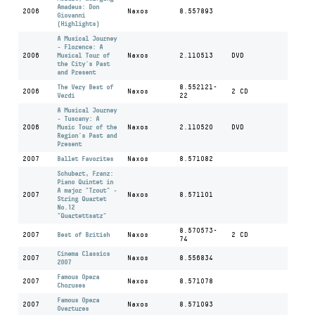
Amadeus: Don
2006
Naxos
8.557893
Giovanni
(Highlights)
A Musical Journey
- Florence: A
2006
Musical Tour of
Naxos
2.110513
DVD
the City's Past
and Present
The Very Best of
8.552121-
2006
Naxos
2 CD
Verdi
22
A Musical Journey
- Tuscany: A
2006
Music Tour of the
Naxos
2.110520
DVD
Region's Past and
Present
2007
Ballet Favorites
Naxos
8.571082
Schubert, Franz:
Piano Quintet in
A major "Trout" -
2007
Naxos
8.571101
String Quartet
No.12
"Quartettsatz"
8.570573-
2007
Best of British
Naxos
2 CD
74
Cinema Classics
2007
Naxos
8.556834
2007
Famous Opera
2007
Naxos
8.571078
Choruses
Famous Opera
2007
Naxos
8.571093
Overtures