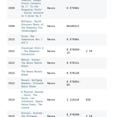
Joachim, Joseph:
Violin Concerto
Op.11 "In the
2009
Naxos
8.570991
Hungarian Style"
- Violin Concerto
in G minor Op.3
McCleery, David:
Discover Music of
2009
Naxos
NA495212
the Romantic Era
(Unabridged)
Bruch, Max:
2010
Symphonies Nos.1
Naxos
8.570994
and 2
Classical Chill 2
8.578009-
2010
- The Romantic
Naxos
2 CD
10
Collection
Mahler, Gustav:
2010
The Naxos Mahler
Naxos
8.578124
Album
The Naxos Mozart
2010
Naxos
8.578126
Album
Mozart, Wolfgang
8.578064-
2010
Amadeus: Ultimate
Naxos
65
Opera Album
A Musical Journey
- Paris: The
Seine, Les
2010
Naxos
2.110248
DVD
Tuileries, Opera,
Sacre-Coeur, The
Louvre
Puccini, Giacomo:
8.578066-
2010
The Ultimate
Naxos
2 CD