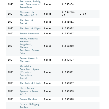
Beethoven, Ludwig
1997
van: Creatures of
Naxos
8.553404
Prometheus
Discover the
8.554246-
1997
Naxos
2 CD
Classics Vol.2
47
The Best of
1997
Naxos
8.556661
Dvorak
1997
The Best of Elgar
Naxos
8.556672
1997
Famous Overtures
Naxos
8.553627
Fauré, Gabriel:
Requiem -
Pergolesi,
1997
Naxos
8.553260
Giovanni
Battista: Stabat
Mater
German Operatic
1997
Naxos
8.550507
Choruses
Klassiska
Favoriter: Opera
1997
Naxos
8.503021
(Classical
Favourites:
Opera)
1997
The Best of Liszt
Naxos
8.556667
Liszt Ferenc:
1997
Symphonic Poems
Naxos
8.553355
Vol.2
1997
Famous Marches
Naxos
8.553596
Mozart, Wolfgang
Amadeus: