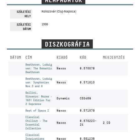
ALAPADATOK
MŰVÉSZADATBÁZIS
Kolozsvár (Cluj-Napoca)
SZÜLETÉSI
HELY
ZENEMŰ-ADATBÁZIS
1938
SZÜLETÉSI
DÁTUM
ZENEI KÖNYVTÁR, ONLINE KATALÓGUS
DISZKOGRÁFIA
DÁTUM
CÍM
KIADÓ
KÓD
MEGJEGYZÉS
Beethoven, Ludwig
van: The Romantic
Naxos
8.570078
Beethoven
Beethoven, Ludwig
van: Symphonies
Naxos
8.571010
Nos.3 and 8
Bellini,
Vincenzo: Norma -
Dynamic
CDS469
1831 Edition for
2 Sopranos
Best of Opera I
Naxos
8.571079
Classical
Chillout - The
8.570223-
Naxos
2 CD
Essential
24
Collection
Classical
Inspirations
Naxos
8.551236