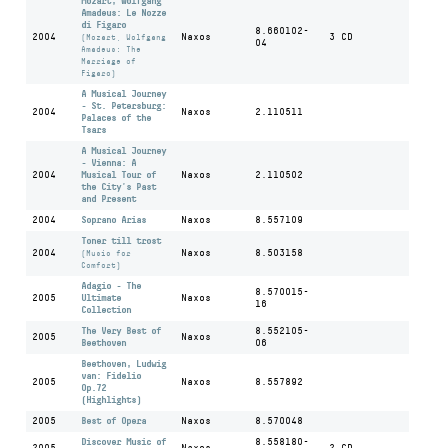
Mozart, Wolfgang
Amadeus: Le Nozze
di Figaro
8.660102-
2004
Naxos
3 CD
(Mozart, Wolfgang
04
Amadeus: The
Marriage of
Figaro)
A Musical Journey
- St. Petersburg:
2004
Naxos
2.110511
Palaces of the
Tsars
A Musical Journey
- Vienna: A
2004
Musical Tour of
Naxos
2.110502
the City's Past
and Present
2004
Soprano Arias
Naxos
8.557109
Toner till trost
2004
Naxos
8.503158
(Music for
Comfort)
Adagio - The
8.570015-
2005
Ultimate
Naxos
16
Collection
The Very Best of
8.552105-
2005
Naxos
Beethoven
06
Beethoven, Ludwig
van: Fidelio
2005
Naxos
8.557892
Op.72
(Highlights)
2005
Best of Opera
Naxos
8.570048
Discover Music of
8.558180-
2005
Naxos
2 CD