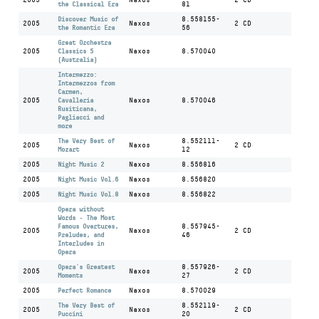
the Classical Era
81
Discover Music of
8.558155-
2005
Naxos
2 CD
the Romantic Era
56
Great Orchestra
2005
Classics 5
Naxos
8.570040
(Australia)
Intermezzo:
Intermezzos from
Carmen,
2005
Cavalleria
Naxos
8.570046
Rusiticana,
Pagliacci and
more
The Very Best of
8.552111-
2005
Naxos
2 CD
Mozart
12
2005
Night Music 2
Naxos
8.556816
2005
Night Music Vol.6
Naxos
8.556820
2005
Night Music Vol.8
Naxos
8.556822
Opera without
Words - The Most
Famous Overtures,
8.557945-
2005
Naxos
2 CD
Preludes, and
46
Interludes in
Opera
Opera's Greatest
8.557926-
2005
Naxos
2 CD
Moments
27
2005
Perfect Romance
Naxos
8.570029
The Very Best of
8.552119-
2005
Naxos
2 CD
Puccini
20