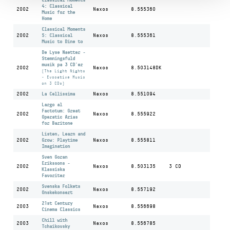
4: Classical
2002
Naxos
8.555360
Music for the
Home
Classical Moments
2002
5: Classical
Naxos
8.555361
Music to Dine to
De Lyse Naetter -
Stemningsfuld
musik pa 3 CD'er
2002
Naxos
8.503148DK
(The Light Nights
- Evocative Music
on 3 CDs)
2002
La Cellissima
Naxos
8.551094
Largo al
Factotum: Great
2002
Naxos
8.555922
Operatic Arias
for Baritone
Listen, Learn and
2002
Grow: Playtime
Naxos
8.555811
Imagination
Sven Goran
Erikssons -
2002
Naxos
8.503135
3 CD
Klassiska
Favoriter
Svenska Folkets
2002
Naxos
8.557192
Onskekonsert
21st Century
2003
Naxos
8.556698
Cinema Classics
Chill with
2003
Naxos
8.556785
Tchaikovsky