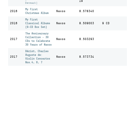
19
Denmark)
My First
2016
Naxos
8.578340
Christmas Album
My First
2016
Classical Albums
Naxos
8.509003
9 CD
(9-CD Box Set)
The Anniversary
Collection - 30
2017
Naxos
8.503293
CDs to Celebrate
30 Years of Naxos
Bériot, Charles
Auguste de:
2017
Naxos
8.573734
Violin Concertos
Nos.4, 6, 7