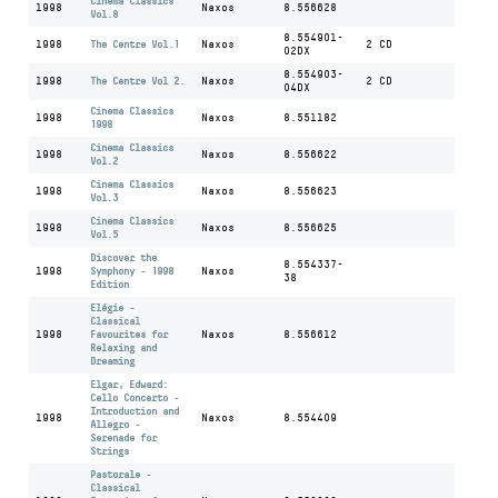
Cinema Classics
1998
Naxos
8.556628
Vol.8
8.554901-
1998
The Centre Vol.1
Naxos
2 CD
02DX
8.554903-
1998
The Centre Vol 2.
Naxos
2 CD
04DX
Cinema Classics
1998
Naxos
8.551182
1998
Cinema Classics
1998
Naxos
8.556622
Vol.2
Cinema Classics
1998
Naxos
8.556623
Vol.3
Cinema Classics
1998
Naxos
8.556625
Vol.5
Discover the
8.554337-
1998
Symphony - 1998
Naxos
38
Edition
Elégie -
Classical
1998
Favourites for
Naxos
8.556612
Relaxing and
Dreaming
Elgar, Edward:
Cello Concerto -
Introduction and
1998
Naxos
8.554409
Allegro -
Serenade for
Strings
Pastorale -
Classical