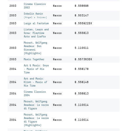
Cinema Classics
2003
Naxos
8.556696
2003
Enkelin Aanin
2003
Naxos
8.503147
(Angel's Voices)
2003
Largo al Factotum
Naxos
8.555922DX
Listen, Learn and
2003
Grow: Playtime
Naxos
8.555813
Arts and Crafts
Mozart, Wolfgang
Amadeus: Don
2003
Naxos
5.110011
Giovanni
(Highlights)
2003
Music Together
Naxos
8.557363DX
Art & Music: Goya
2004
- Music of His
Naxos
8.558178
Time
Art and Music:
2004
Klimt - Music of
Naxos
8.558146
His Time
Cinema Classics
2004
Naxos
8.556813
2004
Mozart, Wolfgang
2004
Amadeus: Le nozze
Naxos
5.110014
di Figaro
Mozart, Wolfgang
Amadeus: Le nozze
2004
Naxos
6.110014
di Figaro
(Highlights)