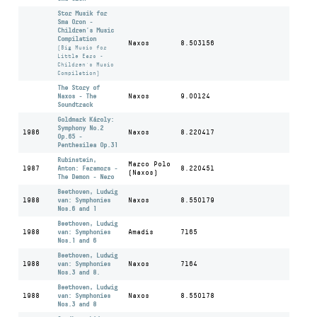
Stor Musik for
Sma Oron -
Children's Music
Compilation
Naxos
8.503156
(Big Music for
Little Ears -
Children's Music
Compilation)
The Story of
Naxos - The
Naxos
9.00124
Soundtrack
Goldmark Károly:
Symphony No.2
1986
Naxos
8.220417
Op.65 -
Penthesilea Op.31
Rubinstein,
Marco Polo
1987
Anton: Feramors -
8.220451
(Naxos)
The Demon - Nero
Beethoven, Ludwig
1988
van: Symphonies
Naxos
8.550179
Nos.6 and 1
Beethoven, Ludwig
1988
van: Symphonies
Amadis
7165
Nos.1 and 6
Beethoven, Ludwig
1988
van: Symphonies
Naxos
7164
Nos.3 and 8.
Beethoven, Ludwig
1988
van: Symphonies
Naxos
8.550178
Nos.3 and 8