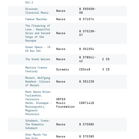
Vol.2
Discover
8.550008-
Naxos
Classical Music
09
Famous Marches
Naxos
8.571074
The Flowering of
Love - Beautiful
8.570156-
Arias and Sacred
Naxos
57
Songs of the
Baroque
Great Opera - 10-
Naxos
8.501054
CD Box Set
8.578041-
The Great Walzes
Naxos
2 CD
42
Martina Franca
Dynamic
CDS448
3 CD
Festival
Mozart, Wolfgang
Amadeus: Colours
Naxos
8.551238
of Mozart
Bass Opera Arias:
Furlanetto,
Ferruccio -
ORFEO
Verdi, Giuseppe -
Music
C887141B
Muszorgszkij,
Foundation
Mogyeszt
Petrovics
Schubert, Franz:
The Romantic
Naxos
8.570080
Schubert
Stor Musik for
Naxos
8.570395
Sma Oron