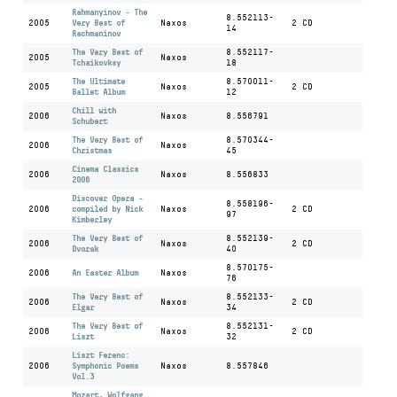
Rahmanyinov - The
8.552113-
2005
Very Best of
Naxos
2 CD
14
Rachmaninov
The Very Best of
8.552117-
2005
Naxos
Tchaikovksy
18
The Ultimate
8.570011-
2005
Naxos
2 CD
Ballet Album
12
Chill with
2006
Naxos
8.556791
Schubert
The Very Best of
8.570344-
2006
Naxos
Christmas
45
Cinema Classics
2006
Naxos
8.556833
2006
Discover Opera -
8.558196-
2006
compiled by Nick
Naxos
2 CD
97
Kimberley
The Very Best of
8.552139-
2006
Naxos
2 CD
Dvorak
40
8.570175-
2006
An Easter Album
Naxos
76
The Very Best of
8.552133-
2006
Naxos
2 CD
Elgar
34
The Very Best of
8.552131-
2006
Naxos
2 CD
Liszt
32
Liszt Ferenc:
2006
Symphonic Poems
Naxos
8.557846
Vol.3
Mozart, Wolfgang