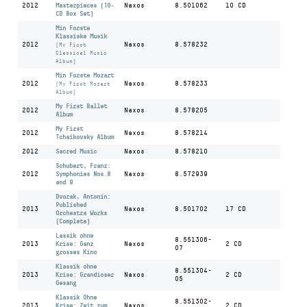
2012
Masterpieces (10-
Naxos
8.501062
10 CD
CD Box Set)
Min Forste
Klassiske Musik
2012
Naxos
8.578232
(My First
Classical Music
Album)
Min Forste Mozart
2012
Naxos
8.578233
(My First Mozart
Album)
My First Ballet
2012
Naxos
8.578205
Album
My First
2012
Naxos
8.578214
Tchaikovsky Album
2012
Sacred Music
Naxos
8.578210
Schubert, Franz:
2012
Symphonies Nos.8
Naxos
8.572939
and 9
Dvorak, Antonín:
Published
2013
Naxos
8.501702
17 CD
Orchestra Works
(Complete)
Lassik ohne
8.551306-
2013
Krise: Ganz
Naxos
2 CD
07
grosses Kino
Klassik ohne
8.551304-
2013
Krise: Grandioser
Naxos
2 CD
05
Gesang
Klassik Ohne
8.551302-
2013
Krise: Zeit zum
Naxos
2 CD