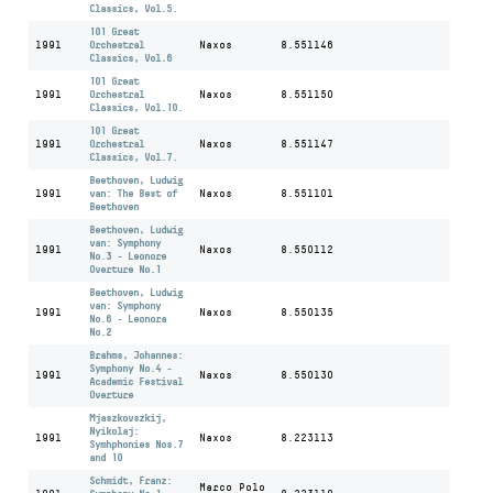
Classics, Vol.5.
101 Great
1991
Orchestral
Naxos
8.551146
Classics, Vol.6
101 Great
1991
Orchestral
Naxos
8.551150
Classics, Vol.10.
101 Great
1991
Orchestral
Naxos
8.551147
Classics, Vol.7.
Beethoven, Ludwig
1991
van: The Best of
Naxos
8.551101
Beethoven
Beethoven, Ludwig
van: Symphony
1991
Naxos
8.550112
No.3 - Leonore
Overture No.1
Beethoven, Ludwig
van: Symphony
1991
Naxos
8.550135
No.6 - Leonora
No.2
Brahms, Johannes:
Symphony No.4 -
1991
Naxos
8.550130
Academic Festival
Overture
Mjaszkovszkij,
Nyikolaj:
1991
Naxos
8.223113
Symhphonies Nos.7
and 10
Schmidt, Franz:
Marco Polo