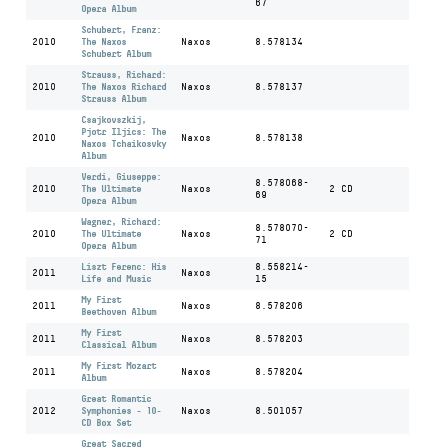
67
Opera Album
Schubert, Franz:
2010
The Naxos
Naxos
8.578134
Schubert Album
Strauss, Richard:
2010
The Naxos Richard
Naxos
8.578137
Strauss Album
Csajkovszkij,
Pjotr Iljics: The
2010
Naxos
8.578138
Naxos Tchaikosvky
Album
Verdi, Giuseppe:
8.578068-
2010
The Ultimate
Naxos
2 CD
69
Opera Album
Wagner, Richard:
8.578070-
2010
The Ultimate
Naxos
2 CD
71
Opera Album
Liszt Ferenc: His
8.558214-
2011
Naxos
Life and Music
15
My First
2011
Naxos
8.578206
Beethoven Album
My First
2011
Naxos
8.578203
Classical Album
My First Mozart
2011
Naxos
8.578204
Album
Great Romantic
2012
Symphonies - 10-
Naxos
8.501057
CD Box Set
Great Sacred