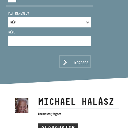
MIT KERESEL?
NÉV:
CÍM
EMAIL
infokozpont@bmc.hu
KERESÉS
TELEFON
NYITVA TARTÁS
MICHAEL HALÁSZ
karmester, fagott