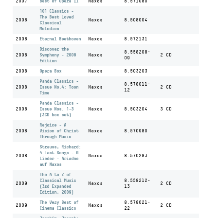
2007
Best of Opera II
Naxos
8.571080
101 Classics -
The Best Loved
2008
Naxos
8.508004
Classical
Melodies
2008
Eternal Beethoven
Naxos
8.572131
Discover the
8.558208-
2008
Symphony - 2008
Naxos
2 CD
09
Edition
2008
Opera Box
Naxos
8.503203
Panda Classics -
8.578011-
2008
Issue No.4: Toon
Naxos
2 CD
12
Time
Panda Classics -
2008
Issue Nos. 1-3
Naxos
8.503204
3 CD
(3CD box set)
Rejoice - A
2008
Vision of Christ
Naxos
8.570980
Through Music
Strauss, Richard:
4 Last Songs - 6
2008
Naxos
8.570283
Lieder - Ariadne
auf Naxos
The A to Z of
Classical Music
8.558212-
2009
Naxos
2 CD
(3rd Expanded
13
Edition, 2009)
The Very Best of
8.578021-
2009
Naxos
2 CD
Cinema Classics
22