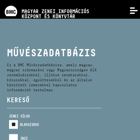
PROGRAMOK
MAGYAR ZENEI INFORMÁCIÓS
MENÜ
KÖZPONT ÉS KÖNYVTÁR
VERSENYEK
KÉPZÉSEK
MŰVÉSZADATBÁZIS
KIADVÁNYOK
Ez a BMC Művészadatbázisa, amely magyar,
magyar származású vagy Magyarországon élő
zeneművészekkel, illetve zenekarokkal,
kórusokkal, együttesekkel és az általuk
RÓLUNK
készített lemezekkel kapcsolatos
információt tartalmaz.
KERESŐ
KAPCSOLAT
ZENEI SÍLUS
VIDEÓ GALÉRIA
KLASSZIKUS
JAZZ