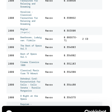
1998
Favourites for
Naxos
8.556608
Relaxing and
Dreaming
Vocalise -
Classical
1998
Favourites for
Naxos
8.556602
Relaxing and
Dreaming
Anglar
1999
Naxos
8.503096
(Angels)
Beethoven, Ludwig
8.660070-
1999
Naxos
2 CD
van: Fidelio
71
The Best of Opera
1999
Naxos
8.554683
Vol.5
Best of Opera
1999
Naxos
8.554682
Vol.4
Cinema Classics
1999
Naxos
8.551183
1999
Classical Music
1999
Naxos
8.554589
from TV Advert
Dohnányi Ernő:
Konzertstück for
1999
Cello - Cello
Naxos
8.554468
Sonata - Ruralia
Hungarica
A Night at the
1999
Naxos
8.554575
Opera
Requiem -
Classical Music
1999
Naxos
8.556703
for Reflection