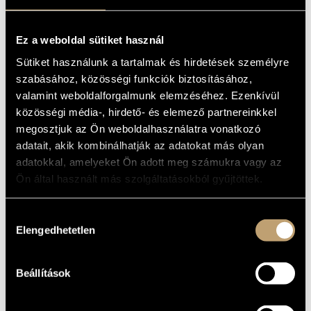
BOX SET)
MŰVÉSZADATBÁZIS
Album
Ez a weboldal sütiket használ
ZENEMŰ-ADATBÁZIS
Sütiket használunk a tartalmak és hirdetések személyre
ALAPADATOK
ZENEI KÖNYVTÁR, ONLINE KATALÓGUS
szabásához, közösségi funkciók biztosításához,
Bartók Béla
/
Liszt Ferenc
valamint weboldalforgalmunk elemzéséhez. Ezenkívül
SZERZŐK
közösségi média-, hirdető- és elemező partnereinkkel
Naxos
KIADÓ
megosztjuk az Ön weboldalhasználatra vonatkozó
8.509003
KATALÓGUSSZÁMA
adatait, akik kombinálhatják az adatokat más olyan
2016
MEGJELENÉS
adatokkal, amelyeket Ön adott meg számukra vagy az
ÉVE
Ön által használt más szolgáltatásokból gyűjtöttek.
Részletes adatok
RÉSZLETEK
9 CD
MEGJEGYZÉS
Hozzájárulás
Failoni Kamarazenekar (Budapest Failoni Chamber
KÖZREMŰKÖDŐK
Elengedhetetlen
kiválasztása
Orchestra)
/
Bogár István
/
Michael Halász
/
Szabó Péter
/
Szokolay Balázs
/
Vajda József
/
Éder György
Beállítások
MŰVEK