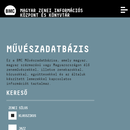
PROGRAMOK
MAGYAR ZENEI INFORMÁCIÓS
MENÜ
KÖZPONT ÉS KÖNYVTÁR
VERSENYEK
KÉPZÉSEK
MŰVÉSZADATBÁZIS
KIADVÁNYOK
Ez a BMC Művészadatbázisa, amely magyar,
magyar származású vagy Magyarországon élő
zeneművészekkel, illetve zenekarokkal,
kórusokkal, együttesekkel és az általuk
RÓLUNK
készített lemezekkel kapcsolatos
információt tartalmaz.
KERESŐ
KAPCSOLAT
ZENEI SÍLUS
VIDEÓ GALÉRIA
KLASSZIKUS
JAZZ