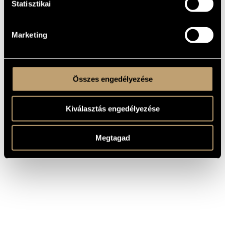
Statisztikai
SZERZŐ
CÍM
Bartók Béla
Gyermekeknek, BB 53
Bartók Béla
Román népi táncok, BB 68
Marketing
Összes engedélyezése
Kiválasztás engedélyezése
Megtagad