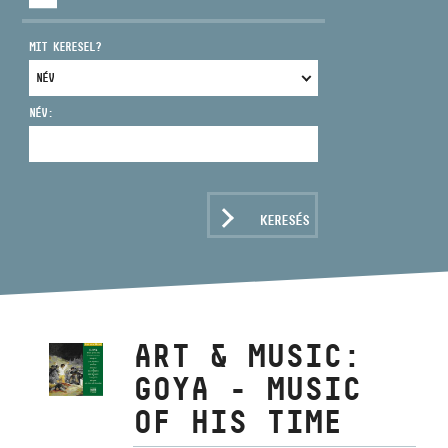
MIT KERESEL?
NÉV:
CÍM
EMAIL
infokozpont@bmc.hu
KERESÉS
TELEFON
NYITVA TARTÁS
ART & MUSIC:
GOYA - MUSIC
OF HIS TIME