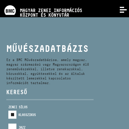
PROGRAMOK
MAGYAR ZENEI INFORMÁCIÓS
MENÜ
KÖZPONT ÉS KÖNYVTÁR
VERSENYEK
KÉPZÉSEK
MŰVÉSZADATBÁZIS
KIADVÁNYOK
Ez a BMC Művészadatbázisa, amely magyar,
magyar származású vagy Magyarországon élő
zeneművészekkel, illetve zenekarokkal,
kórusokkal, együttesekkel és az általuk
RÓLUNK
készített lemezekkel kapcsolatos
információt tartalmaz.
KERESŐ
KAPCSOLAT
ZENEI SÍLUS
VIDEÓ GALÉRIA
KLASSZIKUS
JAZZ