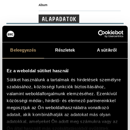
MŰVÉSZADATBÁZIS
Album
ZENEMŰ-ADATBÁZIS
ALAPADATOK
Naxos
ZENEI KÖNYVTÁR, ONLINE KATALÓGUS
KIADÓ
8.558178
KATALÓGUSSZÁMA
2004
MEGJELENÉS
Beleegyezés
Részletek
A sütikről
ÉVE
Részletes adatok
RÉSZLETEK
Kodály Vonósnégyes (Kodály Quartet)
/
Michael Halász
Ez a weboldal sütiket használ
KÖZREMŰKÖDŐK
Sütiket használunk a tartalmak és hirdetések személyre
MŰVEK
szabásához, közösségi funkciók biztosításához,
valamint weboldalforgalmunk elemzéséhez. Ezenkívül
közösségi média-, hirdető- és elemező partnereinkkel
SZERZŐ
CÍM
megosztjuk az Ön weboldalhasználatra vonatkozó
Tancredi: Recitativo e
Rossini,
cavatina, "O patria!... Di
Gioacchino
adatait, akik kombinálhatják az adatokat más olyan
tanti palpiti"
adatokkal, amelyeket Ön adott meg számukra vagy az
Paganini,
24 Caprices, Op. 1: No. 24 in
Nicoló
A Minor
Ön által használt más szolgáltatásokból gyűjtöttek.