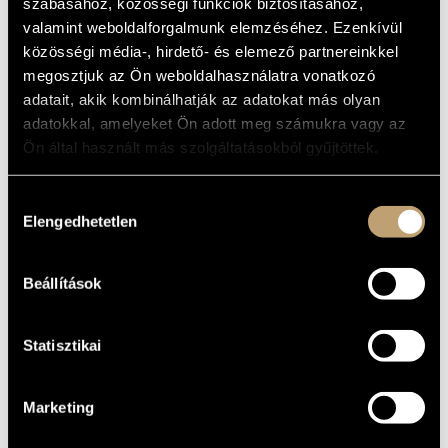
ERDE
szabásához, közösségi funkciók biztosításához,
MŰVÉSZADATBÁZIS
valamint weboldalforgalmunk elemzéséhez. Ezenkívül
közösségi média-, hirdető- és elemező partnereinkkel
Album
ZENEMŰ-ADATBÁZIS
megosztjuk az Ön weboldalhasználatra vonatkozó
ALAPADATOK
adatait, akik kombinálhatják az adatokat más olyan
ZENEI KÖNYVTÁR, ONLINE KATALÓGUS
adatokkal, amelyeket Ön adott meg számukra vagy az
Naxos
KIADÓ
Ön által használt más szolgáltatásokból gyűjtöttek.
8.550933
KATALÓGUSSZÁMA
1995
MEGJELENÉS
Hozzájárulás
ÉVE
Elengedhetetlen
kiválasztása
Részletes adatok
RÉSZLETEK
Michael Halász
KÖZREMŰKÖDŐK
Beállítások
Statisztikai
Marketing