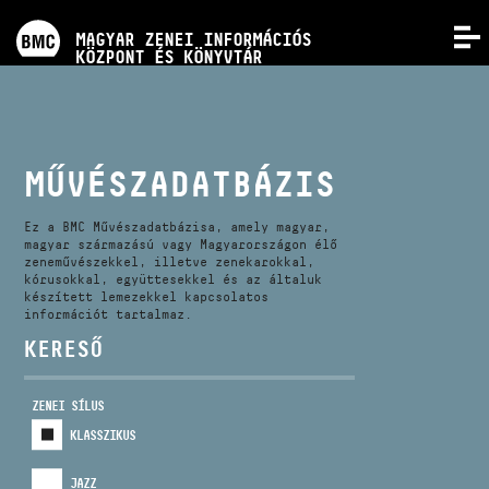
PROGRAMOK
MAGYAR ZENEI INFORMÁCIÓS
MENÜ
KÖZPONT ÉS KÖNYVTÁR
VERSENYEK
KÉPZÉSEK
MŰVÉSZADATBÁZIS
KIADVÁNYOK
Ez a BMC Művészadatbázisa, amely magyar,
magyar származású vagy Magyarországon élő
zeneművészekkel, illetve zenekarokkal,
kórusokkal, együttesekkel és az általuk
RÓLUNK
készített lemezekkel kapcsolatos
információt tartalmaz.
KERESŐ
KAPCSOLAT
ZENEI SÍLUS
VIDEÓ GALÉRIA
KLASSZIKUS
JAZZ