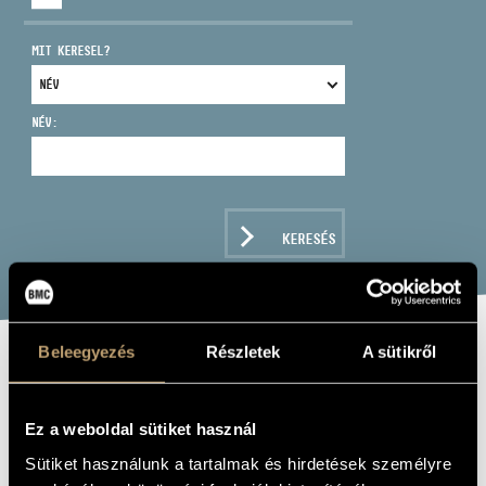
MIT KERESEL?
NÉV:
CÍM
EMAIL
infokozpont@bmc.hu
KERESÉS
TELEFON
NYITVA TARTÁS
Beleegyezés
Részletek
A sütikről
MAHLER,
GUSTAV: DAS
Ez a weboldal sütiket használ
LIED VON DER
Sütiket használunk a tartalmak és hirdetések személyre