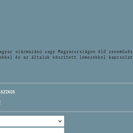
HÍREK
CÍM
VERSENYEK
EMAIL
infokozpont@bmc.hu
KIADVÁNYOK
TELEFON
agyar származású vagy Magyarországon élő zeneművés
KAPCSOLAT
ekkel és az általuk készített lemezekkel kapcsolat
NYITVA TARTÁS
SSZIKUS
Z