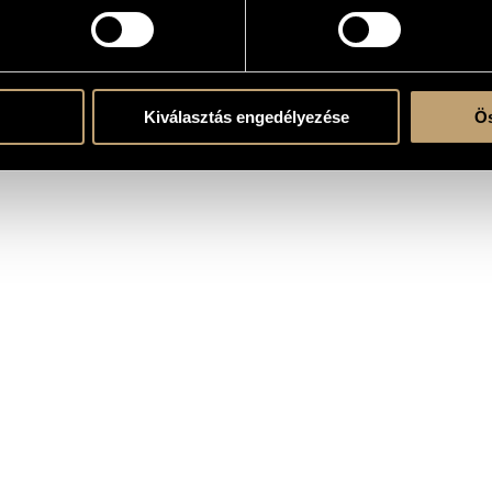
atok
Kiválasztás engedélyezése
Ös
ász