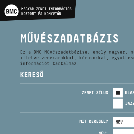
MŰVÉSZADATBÁZIS
MAGYAR ZENEI INFORMÁCIÓS
KÖZPONT ÉS KÖNYVTÁR
ZENEMŰ-ADATBÁZIS
MŰVÉSZADATBÁZIS
ZENEI KÖNYVTÁR, ONLINE
KATALÓGUS
Ez a BMC Művészadatbázisa, amely magyar, m
illetve zenekarokkal, kórusokkal, együttes
információt tartalmaz.
KERESŐ
ZENEI SÍLUS
KLA
JAZ
MIT KERESEL?
NÉV: