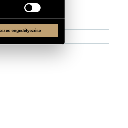
szes engedélyezése
Kulturális és Innovációs Minisztérium
Nemzeti Kulturális Alap
Ferencváros