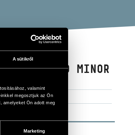
A sütikről
NCERTO IN D MINOR
tosításához, valamint
einkkel megosztjuk az Ön
l, amelyeket Ön adott meg
Marketing