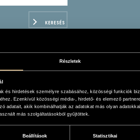
KERESÉS
Részletek
O, ÉDOUARD: CELLO CO
ELLO SONATA
ál
mak és hirdetések személyre szabásához, közösségi funkciók biz
hez. Ezenkívül közösségi média-, hirdető- és elemező partner
zó adatait, akik kombinálhatják az adatokat más olyan adatokka
sznált más szolgáltatásokból gyűjtöttek.
ADATOK
Beállítások
Statisztikai