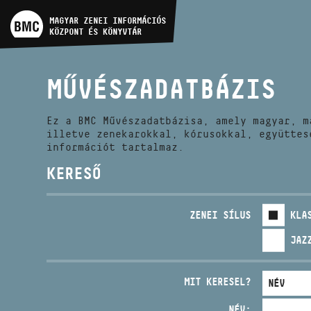
MŰVÉSZADATBÁZIS
MAGYAR ZENEI INFORMÁCIÓS
KÖZPONT ÉS KÖNYVTÁR
ZENEMŰ-ADATBÁZIS
MŰVÉSZADATBÁZIS
ZENEI KÖNYVTÁR, ONLINE
KATALÓGUS
Ez a BMC Művészadatbázisa, amely magyar, m
illetve zenekarokkal, kórusokkal, együttes
információt tartalmaz.
KERESŐ
ZENEI SÍLUS
KLA
JAZ
MIT KERESEL?
NÉV: