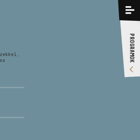
PROGRAMOK
KÉPZÉSEK
PROGRAMOK
RÓLUNK
zekkel,
VIDEÓ GALÉRIA
os