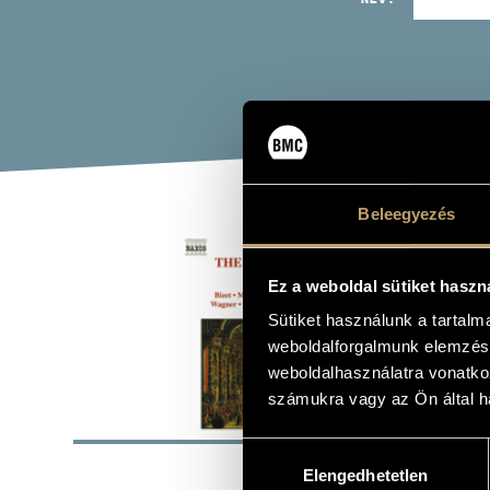
Beleegyezés
THE
Ez a weboldal sütiket haszn
Album
Sütiket használunk a tartal
weboldalforgalmunk elemzésé
weboldalhasználatra vonatko
számukra vagy az Ön által ha
ALAP
Hozzájárulás
Naxos
KIADÓ
Elengedhetetlen
kiválasztása