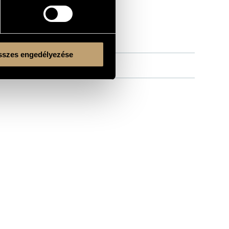
szes engedélyezése
kara
/
Michael Halász
Kulturális és Innovációs Minisztérium
Nemzeti Kulturális Alap
Ferencváros