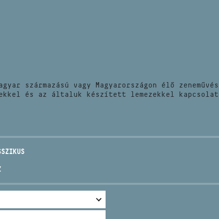
HÍREK
CÍM
VERSENYEK
EMAIL
infokozpont@bmc.hu
KIADVÁNYOK
TELEFON
agyar származású vagy Magyarországon élő zeneművés
KAPCSOLAT
ekkel és az általuk készített lemezekkel kapcsolat
NYITVA TARTÁS
SSZIKUS
Z