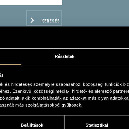
KERESÉS
Részletek
 BEST OF OPERA VOL.5
ál
mak és hirdetések személyre szabásához, közösségi funkciók biz
hez. Ezenkívül közösségi média-, hirdető- és elemező partner
zó adatait, akik kombinálhatják az adatokat más olyan adatokka
sznált más szolgáltatásokból gyűjtöttek.
ADATOK
Beállítások
Statisztikai