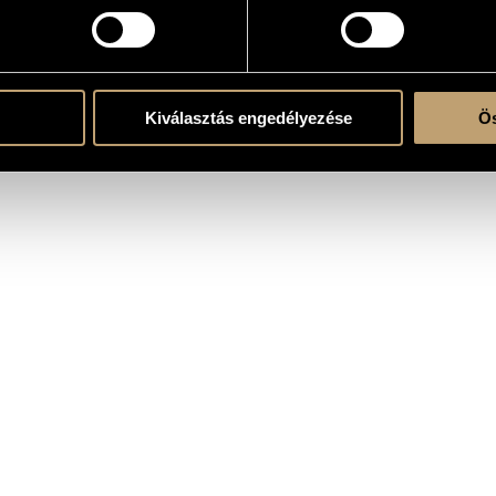
atok
Kiválasztás engedélyezése
Ös
arazenekar (Budapest Failoni Chamber Orchestra)
/
Magyar Állami Operaház Zene