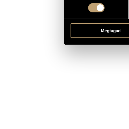
8.554683
KATALÓGUSSZÁMA
1999
MEGJELENÉS ÉVE
Részletes ad
RÉSZLETEK
Megtagad
Failoni Kam
KÖZREMŰKÖDŐK