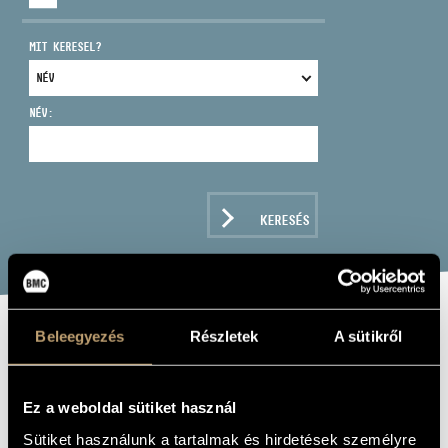
MIT KERESEL?
NÉV:
CÍM
EMAIL
infokozpont@bmc.hu
KERESÉS
TELEFON
NYITVA TARTÁS
Beleegyezés
Részletek
A sütikről
CLASSICAL
FAVOURITES FOR
Ez a weboldal sütiket használ
RELAXING AND
Sütiket használunk a tartalmak és hirdetések személyre