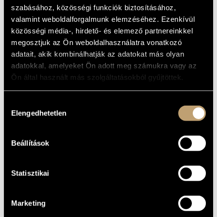
DREAMING
MŰVÉSZADATBÁZIS
szabásához, közösségi funkciók biztosításához,
valamint weboldalforgalmunk elemzéséhez. Ezenkívül
Album
ZENEMŰ-ADATBÁZIS
közösségi média-, hirdető- és elemező partnereinkkel
megosztjuk az Ön weboldalhasználatra vonatkozó
ALAPADATOK
ZENEI KÖNYVTÁR, ONLINE KATALÓGUS
adatait, akik kombinálhatják az adatokat más olyan
adatokkal, amelyeket Ön adott meg számukra vagy az
Naxos
KIADÓ
Ön által használt más szolgáltatásokból gyűjtöttek.
8.556606
KATALÓGUSSZÁMA
1998
MEGJELENÉS
ÉVE
Hozzájárulás
Részletes adatok
Elengedhetetlen
RÉSZLETEK
kiválasztása
Budapesti Szimfonikus Zenekar (Budapest Symphony
KÖZREMŰKÖDŐK
Orchestra)
/
Jandó Jenő
/
Michael Halász
/
Nagy Péter
/
Beállítások
Szokolay Balázs
Statisztikai
Marketing