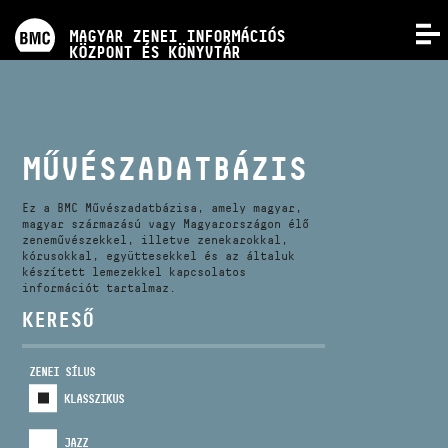
PROGRAMOK
MAGYAR ZENEI INFORMÁCIÓS
MENÜ
KÖZPONT ÉS KÖNYVTÁR
VERSENYEK
KÉPZÉSEK
MŰVÉSZADATBÁZIS
KIADVÁNYOK
Ez a BMC Művészadatbázisa, amely magyar,
magyar származású vagy Magyarországon élő
zeneművészekkel, illetve zenekarokkal,
kórusokkal, együttesekkel és az általuk
RÓLUNK
készített lemezekkel kapcsolatos
információt tartalmaz.
KERESŐ
KAPCSOLAT
ZENEI SÍLUS
VIDEÓ GALÉRIA
KLASSZIKUS
JAZZ