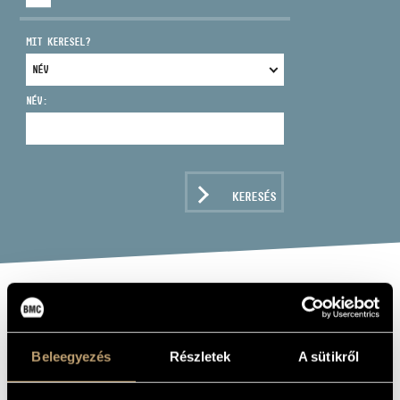
MIT KERESEL?
NÉV:
CÍM
EMAIL
infokozpont@bmc.hu
KERESÉS
TELEFON
NYITVA TARTÁS
DISCOVER
CLASSICAL
Beleegyezés
Részletek
A sütikről
MUSIC