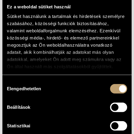
MŰVÉSZADATBÁZIS
Album
Ez a weboldal sütiket használ
Sütiket használunk a tartalmak és hirdetések személyre
ZENEMŰ-ADATBÁZIS
ALAPADATOK
szabásához, közösségi funkciók biztosításához,
valamint weboldalforgalmunk elemzéséhez. Ezenkívül
Liszt Ferenc
ZENEI KÖNYVTÁR, ONLINE KATALÓGUS
SZERZŐK
közösségi média-, hirdető- és elemező partnereinkkel
Naxos
KIADÓ
megosztjuk az Ön weboldalhasználatra vonatkozó
8.550008-09
KATALÓGUSSZÁMA
adatait, akik kombinálhatják az adatokat más olyan
MEGJELENÉS
adatokkal, amelyeket Ön adott meg számukra vagy az
ÉVE
Ön által használt más szolgáltatásokból gyűjtöttek.
Részletes adatok
RÉSZLETEK
Bogár István
/
Jandó Jenő
/
Körmendi Klára
/
Michael Halász
KÖZREMŰKÖDŐK
Hozzájárulás
/
Szokolay Balázs
Elengedhetetlen
kiválasztása
MŰVEK
Beállítások
SZERZŐ
CÍM
Klavierkonzert No. 1, Es-Dur
Statisztikai
Liszt Ferenc
(S.124) / I., Esz-dúr
zongoraverseny (S.124)