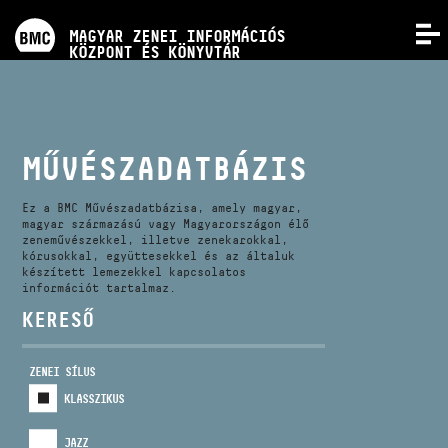
PROGRAMOK
MAGYAR ZENEI INFORMÁCIÓS
MENÜ
KÖZPONT ÉS KÖNYVTÁR
VERSENYEK
KÉPZÉSEK
MŰVÉSZADATBÁZIS
KIADVÁNYOK
Ez a BMC Művészadatbázisa, amely magyar,
magyar származású vagy Magyarországon élő
zeneművészekkel, illetve zenekarokkal,
kórusokkal, együttesekkel és az általuk
RÓLUNK
készített lemezekkel kapcsolatos
információt tartalmaz.
KERESŐ
KAPCSOLAT
ZENEI SÍLUS
VIDEÓ GALÉRIA
KLASSZIKUS
JAZZ