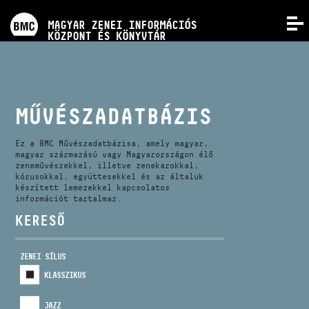
PROGRAMOK
MAGYAR ZENEI INFORMÁCIÓS
MENÜ
KÖZPONT ÉS KÖNYVTÁR
VERSENYEK
KÉPZÉSEK
MŰVÉSZADATBÁZIS
KIADVÁNYOK
Ez a BMC Művészadatbázisa, amely magyar,
magyar származású vagy Magyarországon élő
zeneművészekkel, illetve zenekarokkal,
kórusokkal, együttesekkel és az általuk
RÓLUNK
készített lemezekkel kapcsolatos
információt tartalmaz.
KERESŐ
KAPCSOLAT
ZENEI SÍLUS
VIDEÓ GALÉRIA
KLASSZIKUS
JAZZ