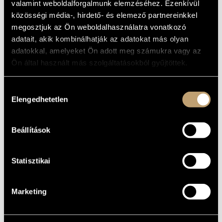
valamint weboldalforgalmunk elemzéséhez. Ezenkívül
MŰVÉSZADATBÁZIS
ALAPADATOK
közösségi média-, hirdető- és elemező partnereinkkel
megosztjuk az Ön weboldalhasználatra vonatkozó
ZENEMŰ-ADATBÁZIS
Naxos
KIADÓ
adatait, akik kombinálhatják az adatokat más olyan
8.578126
KATALÓGUSSZÁMA
adatokkal, amelyeket Ön adott meg számukra vagy az
ZENEI KÖNYVTÁR, ONLINE KATALÓGUS
2010
Ön által használt más szolgáltatásokból gyűjtöttek.
MEGJELENÉS
ÉVE
Részletes adatok
RÉSZLETEK
Hozzájárulás
Elengedhetetlen
kiválasztása
Concentus Hungaricus
/
Failoni Kamarazenekar (Budapest
KÖZREMŰKÖDŐK
Failoni Chamber Orchestra)
/
Jandó Jenő
/
Ligeti András
/
Michael Halász
Beállítások
Statisztikai
Marketing