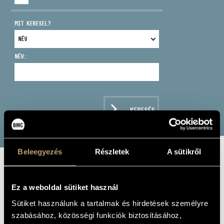
MIT KERESEL?
NÉV:
CÍM
EMAIL
infokozpont@bmc.hu
KERESÉS
TELEFON
NYITVA TARTÁS
Beleegyezés
Részletek
A sütikről
THE NAXOS
Ez a weboldal sütiket használ
MOZART ALBUM
Sütiket használunk a tartalmak és hirdetések személyre
szabásához, közösségi funkciók biztosításához,
Album