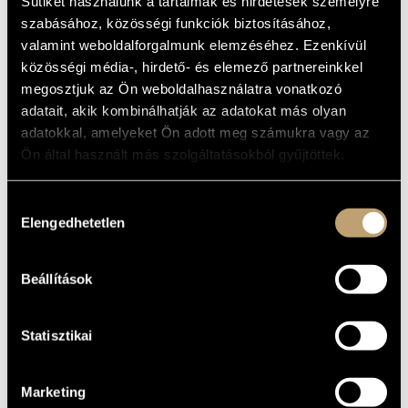
Sütiket használunk a tartalmak és hirdetések személyre
MŰVÉSZADATBÁZIS
Album
szabásához, közösségi funkciók biztosításához,
valamint weboldalforgalmunk elemzéséhez. Ezenkívül
ZENEMŰ-ADATBÁZIS
ALAPADATOK
közösségi média-, hirdető- és elemező partnereinkkel
megosztjuk az Ön weboldalhasználatra vonatkozó
Naxos
ZENEI KÖNYVTÁR, ONLINE KATALÓGUS
KIADÓ
adatait, akik kombinálhatják az adatokat más olyan
8.578214
KATALÓGUSSZÁMA
adatokkal, amelyeket Ön adott meg számukra vagy az
2012
MEGJELENÉS
Ön által használt más szolgáltatásokból gyűjtöttek.
ÉVE
Részletes adatok
RÉSZLETEK
Hozzájárulás
Michael Halász
/
Nagy Péter
/
Prunyi Ilona
KÖZREMŰKÖDŐK
Elengedhetetlen
kiválasztása
Joseph Banowetz
TOVÁBBI
Josef Bogacz
KÖZREMŰKÖDŐK
Maria Kliegel
Beállítások
Takako Nishizaki
Yablonskaya Oxana
Statisztikai
Marketing