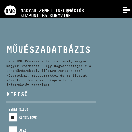
PROGRAMOK
MAGYAR ZENEI INFORMÁCIÓS
MENÜ
KÖZPONT ÉS KÖNYVTÁR
VERSENYEK
KÉPZÉSEK
MŰVÉSZADATBÁZIS
KIADVÁNYOK
Ez a BMC Művészadatbázisa, amely magyar,
magyar származású vagy Magyarországon élő
zeneművészekkel, illetve zenekarokkal,
kórusokkal, együttesekkel és az általuk
RÓLUNK
készített lemezekkel kapcsolatos
információt tartalmaz.
KERESŐ
KAPCSOLAT
ZENEI SÍLUS
VIDEÓ GALÉRIA
KLASSZIKUS
JAZZ