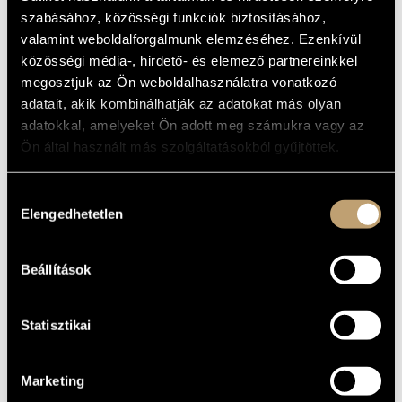
TCHAIKOSVKY
MŰVÉSZADATBÁZIS
szabásához, közösségi funkciók biztosításához,
ALBUM
valamint weboldalforgalmunk elemzéséhez. Ezenkívül
ZENEMŰ-ADATBÁZIS
közösségi média-, hirdető- és elemező partnereinkkel
Album
megosztjuk az Ön weboldalhasználatra vonatkozó
ZENEI KÖNYVTÁR, ONLINE KATALÓGUS
adatait, akik kombinálhatják az adatokat más olyan
ALAPADATOK
adatokkal, amelyeket Ön adott meg számukra vagy az
Ön által használt más szolgáltatásokból gyűjtöttek.
Naxos
KIADÓ
8.578138
KATALÓGUSSZÁMA
Hozzájárulás
2010
MEGJELENÉS
Elengedhetetlen
ÉVE
kiválasztása
Részletes adatok
RÉSZLETEK
Beállítások
Michael Halász
KÖZREMŰKÖDŐK
Statisztikai
Marketing