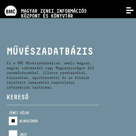
PROGRAMOK
MAGYAR ZENEI INFORMÁCIÓS
MENÜ
KÖZPONT ÉS KÖNYVTÁR
VERSENYEK
KÉPZÉSEK
MŰVÉSZADATBÁZIS
KIADVÁNYOK
Ez a BMC Művészadatbázisa, amely magyar,
magyar származású vagy Magyarországon élő
zeneművészekkel, illetve zenekarokkal,
kórusokkal, együttesekkel és az általuk
RÓLUNK
készített lemezekkel kapcsolatos
információt tartalmaz.
KERESŐ
KAPCSOLAT
ZENEI SÍLUS
VIDEÓ GALÉRIA
KLASSZIKUS
JAZZ