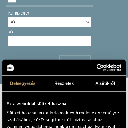
MIT KERESEL?
NÉV:
CÍM
EMAIL
infokozpont@bmc.hu
KERESÉS
TELEFON
Beleegyezés
Részletek
A sütikről
NYITVA TARTÁS
ETERNAL
Ez a weboldal sütiket használ
BEETHOVEN
Sütiket használunk a tartalmak és hirdetések személyre
szabásához, közösségi funkciók biztosításához,
Album
valamint weboldalforgalmunk elemzéséhez. Ezenkívül