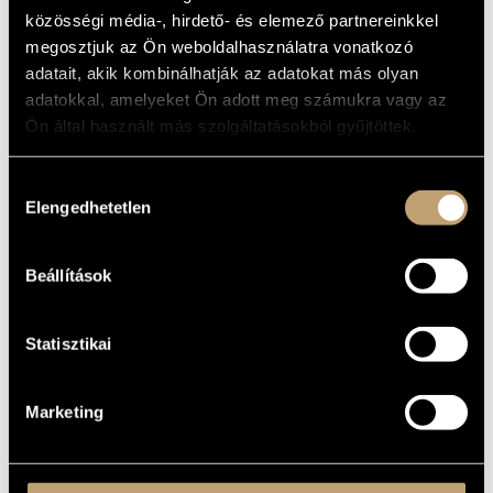
MŰVÉSZADATBÁZIS
közösségi média-, hirdető- és elemező partnereinkkel
ALAPADATOK
megosztjuk az Ön weboldalhasználatra vonatkozó
ZENEMŰ-ADATBÁZIS
adatait, akik kombinálhatják az adatokat más olyan
Naxos
KIADÓ
adatokkal, amelyeket Ön adott meg számukra vagy az
8.572131
KATALÓGUSSZÁMA
ZENEI KÖNYVTÁR, ONLINE KATALÓGUS
Ön által használt más szolgáltatásokból gyűjtöttek.
2008
MEGJELENÉS
ÉVE
Részletes adatok
Hozzájárulás
RÉSZLETEK
Elengedhetetlen
kiválasztása
Drahos Béla
/
Jandó Jenő
/
Michael Halász
/
Onczay Csaba
KÖZREMŰKÖDŐK
Beállítások
Statisztikai
Marketing