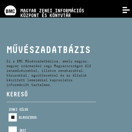
PROGRAMOK
MAGYAR ZENEI INFORMÁCIÓS
MENÜ
KÖZPONT ÉS KÖNYVTÁR
VERSENYEK
KÉPZÉSEK
MŰVÉSZADATBÁZIS
KIADVÁNYOK
Ez a BMC Művészadatbázisa, amely magyar,
magyar származású vagy Magyarországon élő
zeneművészekkel, illetve zenekarokkal,
kórusokkal, együttesekkel és az általuk
RÓLUNK
készített lemezekkel kapcsolatos
információt tartalmaz.
KERESŐ
KAPCSOLAT
ZENEI SÍLUS
VIDEÓ GALÉRIA
KLASSZIKUS
JAZZ