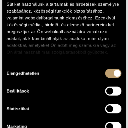
MUSIC TO DINE
MŰVÉSZADATBÁZIS
Sütiket használunk a tartalmak és hirdetések személyre
TO
szabásához, közösségi funkciók biztosításához,
ZENEMŰ-ADATBÁZIS
valamint weboldalforgalmunk elemzéséhez. Ezenkívül
Album
közösségi média-, hirdető- és elemező partnereinkkel
ZENEI KÖNYVTÁR, ONLINE KATALÓGUS
megosztjuk az Ön weboldalhasználatra vonatkozó
ALAPADATOK
adatait, akik kombinálhatják az adatokat más olyan
adatokkal, amelyeket Ön adott meg számukra vagy az
Naxos
KIADÓ
Ön által használt más szolgáltatásokból gyűjtöttek.
8.555361
KATALÓGUSSZÁMA
2002
MEGJELENÉS
Hozzájárulás
ÉVE
Elengedhetetlen
kiválasztása
Részletes adatok
RÉSZLETEK
Budapesti Szimfonikus Zenekar (Budapest Symphony
KÖZREMŰKÖDŐK
Beállítások
Orchestra)
/
Kodály Vonósnégyes (Kodály Quartet)
/
Gyöngyössy Zoltán
/
Jandó Jenő
/
Kovács Béla
/
Ligeti András
/
Maros Éva
/
Michael Halász
/
Szokolay Balázs
Statisztikai
Marketing