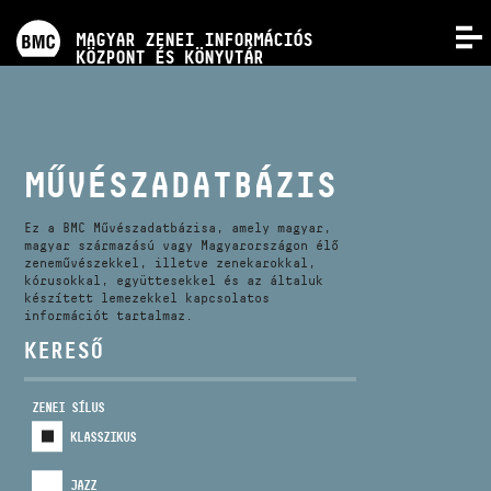
PROGRAMOK
MAGYAR ZENEI INFORMÁCIÓS
MENÜ
KÖZPONT ÉS KÖNYVTÁR
VERSENYEK
KÉPZÉSEK
MŰVÉSZADATBÁZIS
KIADVÁNYOK
Ez a BMC Művészadatbázisa, amely magyar,
magyar származású vagy Magyarországon élő
zeneművészekkel, illetve zenekarokkal,
kórusokkal, együttesekkel és az általuk
RÓLUNK
készített lemezekkel kapcsolatos
információt tartalmaz.
KERESŐ
KAPCSOLAT
ZENEI SÍLUS
VIDEÓ GALÉRIA
KLASSZIKUS
JAZZ