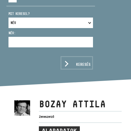
MIT KERESEL?
NÉV:
CÍM
EMAIL
infokozpont@bmc.hu
KERESÉS
TELEFON
NYITVA TARTÁS
BOZAY ATTILA
Zeneszerző