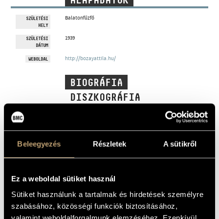
ALAPADATOK
MŰVÉSZADATBÁZIS
Balatonfűzfő
SZÜLETÉSI
HELY
ZENEMŰ-ADATBÁZIS
1939
SZÜLETÉSI
DÁTUM
ZENEI KÖNYVTÁR, ONLINE KATALÓGUS
http://bozayattila.hu/
WEBOLDAL
BIOGRÁFIA
DISZKOGRÁFIA
MŰJEGYZÉK
1939. augusztus 11. Balatonfűzfő - 1999. szeptember 14.
Budapest
Beleegyezés
Részletek
A sütikről
Tanulmányait 1953-ban a Gulyás György által vezetett
békéstarhosi Állami Zeneművészeti Szakközépiskolában és
Zenei Gimnáziumban kezdte Pongrácz Zoltán
növendékeként. Az iskola megszűnése után 1954-ben a
budapesti Bartók Béla Zeneművészeti Szakközépiskolába
Ez a weboldal sütiket használ
került, ahol Szelényi István irányítása alatt tanult
zeneszerzést. 1957-ben itt érettségizett kiváló eredménnyel,
majd még ugyanebben az évben felvételt nyert a Liszt Ferenc
Sütiket használunk a tartalmak és hirdetések személyre
Zeneművészeti Főiskolára, a Farkas Ferenc által vezetett
szabásához, közösségi funkciók biztosításához,
zeneszerzés osztályba. Zeneszerzői és zeneelmélet tanári
diplomáit kitüntetéssel szerezte meg 1962-ben.
valamint weboldalforgalmunk elemzéséhez. Ezenkívül