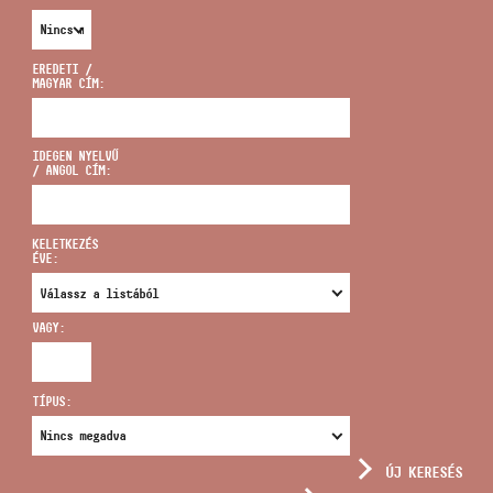
EREDETI /
MAGYAR CÍM:
CÍM
IDEGEN NYELVŰ
/ ANGOL CÍM:
EMAIL
infokozpont@bmc.hu
KELETKEZÉS
ÉVE:
TELEFON
VAGY:
NYITVA TARTÁS
TÍPUS:
ÚJ KERESÉS