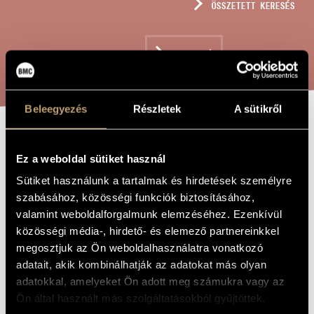
ÖSSZETETT KERESÉS
MŰVÉSZADATBÁZIS
ZENEMŰ-ADATBÁZIS
KERESÉS
ZENEI KÖNYVTÁR, ONLINE KATALÓGUS
Beleegyezés
Részletek
A sütikről
KÉT KIS
A MŰ CÍME
Ez a weboldal sütiket használ
ZONGORADARAB,
Sütiket használunk a tartalmak és hirdetések személyre
OP. JUV.2
szabásához, közösségi funkciók biztosításához,
valamint weboldalforgalmunk elemzéséhez. Ezenkívül
közösségi média-, hirdető- és elemező partnereinkkel
Bozay Attila
ZENESZERZŐ
megosztjuk az Ön weboldalhasználatra vonatkozó
adatait, akik kombinálhatják az adatokat más olyan
Két kis zongoradarab, Op. juv.2
EREDETI /
MAGYAR CÍM
adatokkal, amelyeket Ön adott meg számukra vagy az
Two Little Piano Pieces, Op. juv.2
IDEGEN
Ön által használt más szolgáltatásokból gyűjtöttek.
NYELVŰ /
ANGOL CÍM