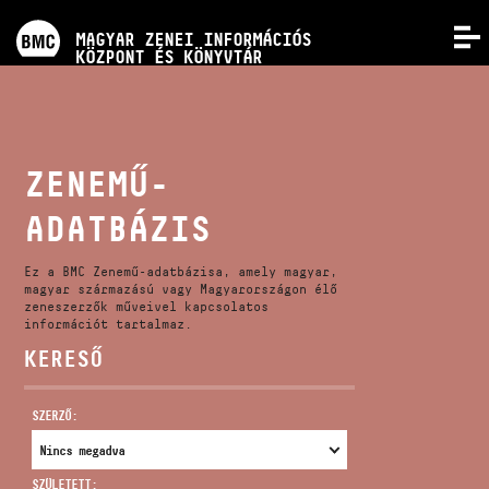
PROGRAMOK
MAGYAR ZENEI INFORMÁCIÓS
MENÜ
KÖZPONT ÉS KÖNYVTÁR
VERSENYEK
KÉPZÉSEK
ZENEMŰ-
ADATBÁZIS
KIADVÁNYOK
Ez a BMC Zenemű-adatbázisa, amely magyar,
RÓLUNK
magyar származású vagy Magyarországon élő
zeneszerzők műveivel kapcsolatos
információt tartalmaz.
KERESŐ
KAPCSOLAT
SZERZŐ:
VIDEÓ GALÉRIA
SZÜLETETT: