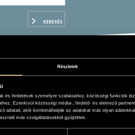
KERESÉS
TÁRS ZONGORAMŰVEK
Részletek
MPORARY PIANO MUSIC)
ál
mak és hirdetések személyre szabásához, közösségi funkciók biz
hez. Ezenkívül közösségi média-, hirdető- és elemező partner
zó adatait, akik kombinálhatják az adatokat más olyan adatokka
ADATOK
sznált más szolgáltatásokból gyűjtöttek.
/
Durkó Zsolt