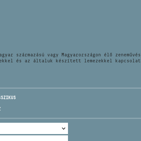
HÍREK
CÍM
VERSENYEK
EMAIL
infokozpont@bmc.hu
KIADVÁNYOK
TELEFON
agyar származású vagy Magyarországon élő zeneművés
KAPCSOLAT
ekkel és az általuk készített lemezekkel kapcsolat
NYITVA TARTÁS
SSZIKUS
Z