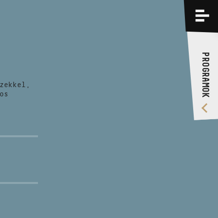
PROGRAMOK
KÉPZÉSEK
PROGRAMOK
RÓLUNK
zekkel,
VIDEÓ GALÉRIA
os