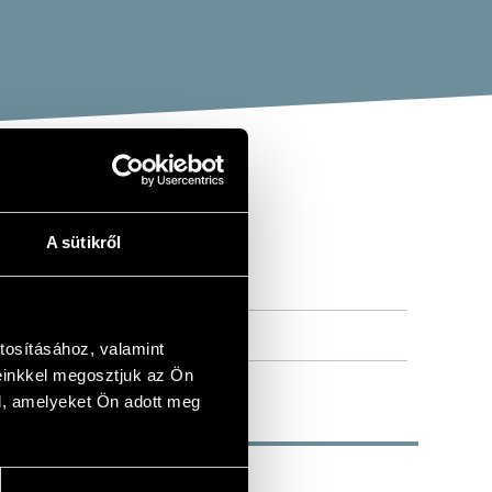
A sütikről
tosításához, valamint
einkkel megosztjuk az Ön
l, amelyeket Ön adott meg