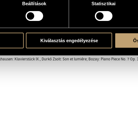
Beállítások
Statisztikai
/ HCD 12569-2
atok
Kiválasztás engedélyezése
Ös
ára
hausen: Klavierstück IX., Durkó Zsolt: Son et lumiére; Bozay: Piano Piece No. 7 Op. 