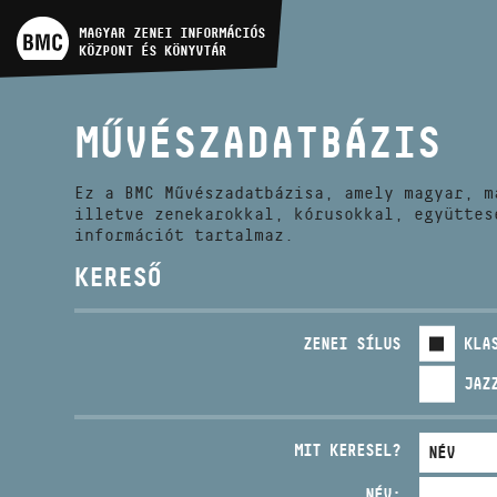
MŰVÉSZADATBÁZIS
MAGYAR ZENEI INFORMÁCIÓS
KÖZPONT ÉS KÖNYVTÁR
ZENEMŰ-ADATBÁZIS
MŰVÉSZADATBÁZIS
ZENEI KÖNYVTÁR, ONLINE
KATALÓGUS
Ez a BMC Művészadatbázisa, amely magyar, m
illetve zenekarokkal, kórusokkal, együttes
információt tartalmaz.
KERESŐ
ZENEI SÍLUS
KLA
JAZ
MIT KERESEL?
NÉV: