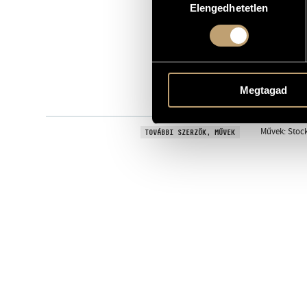
Elengedhetetlen
kiválasztása
Hungaroton
KIADÓ
SLPX 12569 
KATALÓGUSSZÁMA
1984
MEGJELENÉS ÉVE
Részletes ad
RÉSZLETEK
Megtagad
Körmendi Kl
ELŐADÓK
Művek: Stock
TOVÁBBI SZERZŐK, MŰVEK