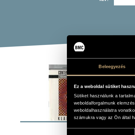
KOR
Beleegyezés
(CONTE
Ez a weboldal sütiket haszn
Album
Sütiket használunk a tartal
weboldalforgalmunk elemzésé
weboldalhasználatra vonatko
ALAP
számukra vagy az Ön által ha
Bozay Attila
SZERZŐK
Hozzájárulás