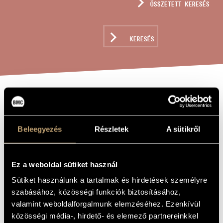
ÖSSZETETT KERESÉS
MŰVÉSZADATBÁZIS
ZENEMŰ-ADATBÁZIS
KERESÉS
ZENEI KÖNYVTÁR, ONLINE KATALÓGUS
AZ ÖT UTOLSÓ
A MŰ CÍME
SZÍN, OP. 42
Beleegyezés
Részletek
A sütikről
Bozay Attila
ZENESZERZŐ
Ez a weboldal sütiket használ
Az öt utolsó szín, Op. 42
EREDETI /
Sütiket használunk a tartalmak és hirdetések személyre
MAGYAR CÍM
szabásához, közösségi funkciók biztosításához,
The five last scenes, Op. 42
IDEGEN
NYELVŰ /
valamint weboldalforgalmunk elemzéséhez. Ezenkívül
ANGOL CÍM
közösségi média-, hirdető- és elemező partnereinkkel
Opera 3 felvonásban
ALCÍM