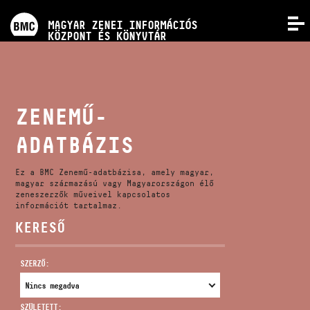
PROGRAMOK
MAGYAR ZENEI INFORMÁCIÓS
MENÜ
KÖZPONT ÉS KÖNYVTÁR
VERSENYEK
KÉPZÉSEK
ZENEMŰ-
ADATBÁZIS
KIADVÁNYOK
Ez a BMC Zenemű-adatbázisa, amely magyar,
RÓLUNK
magyar származású vagy Magyarországon élő
zeneszerzők műveivel kapcsolatos
információt tartalmaz.
KERESŐ
KAPCSOLAT
SZERZŐ:
VIDEÓ GALÉRIA
SZÜLETETT: