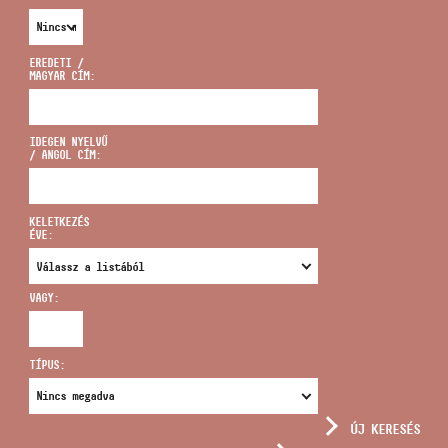
EREDETI /
MAGYAR CÍM:
CÍM
IDEGEN NYELVŰ
/ ANGOL CÍM:
EMAIL
infokozpont@bmc.hu
KELETKEZÉS
ÉVE:
TELEFON
VAGY:
NYITVA TARTÁS
TÍPUS:
ÚJ KERESÉS