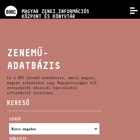
PROGRAMOK
MAGYAR ZENEI INFORMÁCIÓS
MENÜ
KÖZPONT ÉS KÖNYVTÁR
VERSENYEK
KÉPZÉSEK
ZENEMŰ-
ADATBÁZIS
KIADVÁNYOK
Ez a BMC Zenemű-adatbázisa, amely magyar,
RÓLUNK
magyar származású vagy Magyarországon élő
zeneszerzők műveivel kapcsolatos
információt tartalmaz.
KERESŐ
KAPCSOLAT
SZERZŐ:
VIDEÓ GALÉRIA
SZÜLETETT: