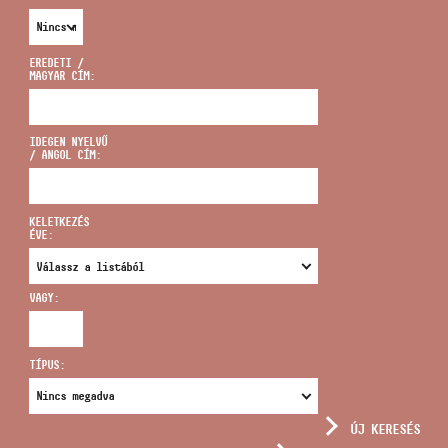
EREDETI /
MAGYAR CÍM:
CÍM
IDEGEN NYELVŰ
/ ANGOL CÍM:
EMAIL
infokozpont@bmc.hu
KELETKEZÉS
ÉVE:
TELEFON
VAGY:
NYITVA TARTÁS
TÍPUS:
ÚJ KERESÉS