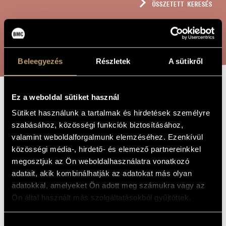
ÖSSZETETT KERESÉS
MŰVÉSZADATBÁZIS
ZENEMŰ-ADATBÁZIS
KERESÉS
ZENEI KÖNYVTÁR, ONLINE KATALÓGUS
Beleegyezés
Részletek
A sütikről
Ez a weboldal sütiket használ
PIANO PIECE
A MŰ CÍME
Sütiket használunk a tartalmak és hirdetések személyre
NO. 7,
szabásához, közösségi funkciók biztosításához,
OP.30B/1 - FOR
valamint weboldalforgalmunk elemzéséhez. Ezenkívül
közösségi média-, hirdető- és elemező partnereinkkel
PREPARED PIANO
megosztjuk az Ön weboldalhasználatra vonatkozó
adatait, akik kombinálhatják az adatokat más olyan
adatokkal, amelyeket Ön adott meg számukra vagy az
Bozay Attila
ZENESZERZŐ
Ön által használt más szolgáltatásokból gyűjtöttek.
Piano Piece No. 7, Op.30b/1 - for prepared piano
EREDETI /
MAGYAR CÍM
Hozzájárulás