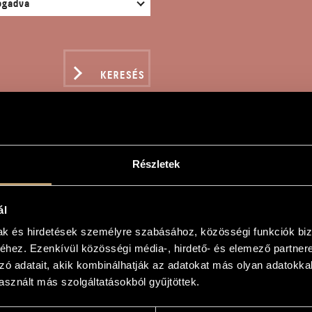
KERESÉS
Részletek
RMEKDALOK, OP. 26
ál
mak és hirdetések személyre szabásához, közösségi funkciók biz
hez. Ezenkívül közösségi média-, hirdető- és elemező partner
k, Op. 26
zó adatait, akik kombinálhatják az adatokat más olyan adatokka
sznált más szolgáltatásokból gyűjtöttek.
ongs, Op. 26
rra és ütőkre