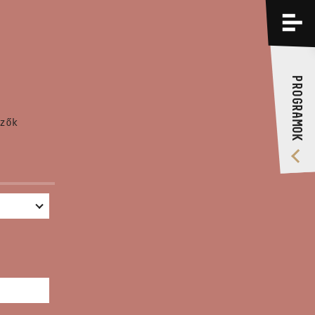
PROGRAMOK
KÉPZÉSEK
PROGRAMOK
RÓLUNK
zők
VIDEÓ GALÉRIA