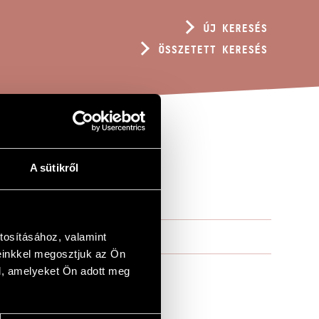
ÚJ KERESÉS
ÖSSZETETT KERESÉS
A sütikről
tosításához, valamint
einkkel megosztjuk az Ön
l, amelyeket Ön adott meg