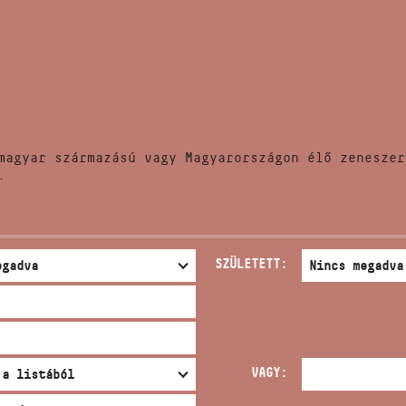
HÍREK
CÍM
VERSENYEK
EMAIL
infokozpont@bmc.hu
KIADVÁNYOK
TELEFON
magyar származású vagy Magyarországon élő zeneszer
KAPCSOLAT
.
NYITVA TARTÁS
SZÜLETETT:
VAGY: