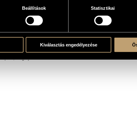
Beállítások
Statisztikai
arra
: 11 vl., 3 vla., 3 vlc., 1 cb.
Kiválasztás engedélyezése
Ös
Veszprém, Hungary