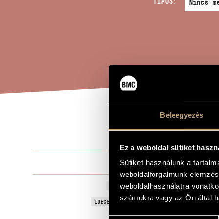
TÍPUS:
Beleegyezés
GYE
A MŰ CÍME
Ez a weboldal sütiket haszn
Bozay Attila
Sütiket használunk a tartal
ZENESZERZŐ
weboldalforgalmunk elemzésé
Gyermekdalo
weboldalhasználatra vonatko
EREDETI / MAGYAR CÍM
számukra vagy az Ön által ha
Children´s S
IDEGEN NYELVŰ / ANGOL CÍM
Vonószeneka
ALCÍM