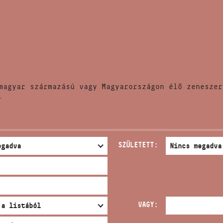
HÍREK
CÍM
VERSENYEK
EMAIL
infokozpont@bmc.hu
KIADVÁNYOK
TELEFON
magyar származású vagy Magyarországon élő zeneszer
KAPCSOLAT
.
NYITVA TARTÁS
SZÜLETETT:
VAGY: