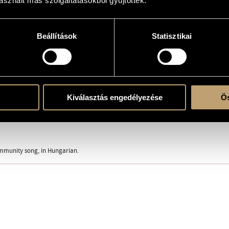
sznált más szolgáltatásokból gyűjtöttek.
úcsúztatása (Faith, Legend, History IX.)
Beállítások
Statisztikai
k)ra és szólóhangszer(ek)re
, org.
Kiválasztás engedélyezése
Ös
a
mmunity song, in Hungarian.