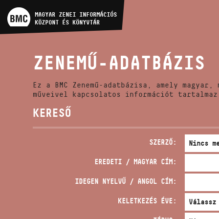
MŰVÉSZADATBÁZIS
MAGYAR ZENEI INFORMÁCIÓS
KÖZPONT ÉS KÖNYVTÁR
ZENEMŰ-ADATBÁZIS
ZENEMŰ-ADATBÁZIS
ZENEI KÖNYVTÁR, ONLINE
KATALÓGUS
Ez a BMC Zenemű-adatbázisa, amely magyar, 
műveivel kapcsolatos információt tartalmaz
KERESŐ
SZERZŐ:
EREDETI / MAGYAR CÍM:
IDEGEN NYELVŰ / ANGOL CÍM:
KELETKEZÉS ÉVE: