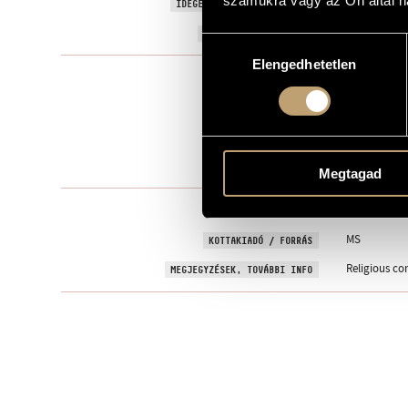
számukra vagy az Ön által ha
Aba Sámuel b
IDEGEN NYELVŰ / ANGOL CÍM
1997
A MŰ KELETKEZÉSI ÉVE
Hozzájárulás
Elengedhetetlen
kiválasztása
Szólóhang(o
TÍPUS
2
ELŐADÓK SZÁMA
voice (choir)
ELŐADÓI APPARÁTUS
2 perc
IDŐTARTAM
Megtagad
BOZAY, Attil
SZÖVEG
MS
KOTTAKIADÓ / FORRÁS
Religious co
MEGJEGYZÉSEK, TOVÁBBI INFO