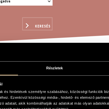
KERESÉS
 SÁMUEL BÚCSÚZTATÁSA
Részletek
TÉNELEM IX.)
ál
mak és hirdetések személyre szabásához, közösségi funkciók biz
hez. Ezenkívül közösségi média-, hirdető- és elemező partner
úcsúztatása (Hit, rege, történelem IX.)
zó adatait, akik kombinálhatják az adatokat más olyan adatokka