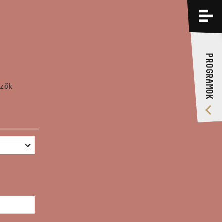
PROGRAMOK
KÉPZÉSEK
PROGRAMOK
RÓLUNK
zők
VIDEÓ GALÉRIA