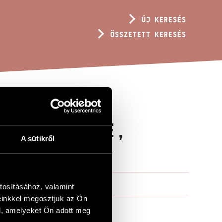
ÚJ KERESÉS
ÖSSZETETT KERESÉS
 (HIT, REGE,
A sütikről
tosításához, valamint
einkkel megosztjuk az Ön
l, amelyeket Ön adott meg