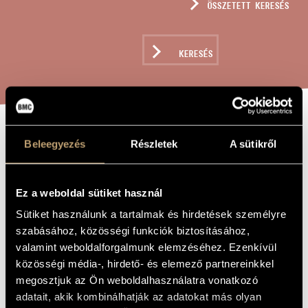
ÖSSZETETT KERESÉS
MŰVÉSZADATBÁZIS
ZENEMŰ-ADATBÁZIS
KERESÉS
ZENEI KÖNYVTÁR, ONLINE KATALÓGUS
TÉTELPÁR, OP.
Beleegyezés
Részletek
A sütikről
A MŰ CÍME
18
Ez a weboldal sütiket használ
Bozay Attila
ZENESZERZŐ
Sütiket használunk a tartalmak és hirdetések személyre
szabásához, közösségi funkciók biztosításához,
Tételpár, Op. 18
EREDETI /
valamint weboldalforgalmunk elemzéséhez. Ezenkívül
MAGYAR CÍM
közösségi média-, hirdető- és elemező partnereinkkel
Two Movements, Op. 18
IDEGEN
NYELVŰ /
megosztjuk az Ön weboldalhasználatra vonatkozó
ANGOL CÍM
adatait, akik kombinálhatják az adatokat más olyan
Oboára és zongorára
ALCÍM