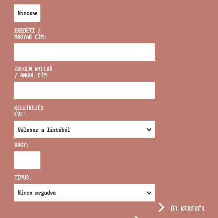
EREDETI /
MAGYAR CÍM:
CÍM
IDEGEN NYELVŰ
/ ANGOL CÍM:
EMAIL
infokozpont@bmc.hu
KELETKEZÉS
ÉVE:
TELEFON
VAGY:
NYITVA TARTÁS
TÍPUS:
ÚJ KERESÉS