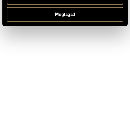
CÍM
KIADÓ
Megtagad
Bozay Attila művei
Hungaroton