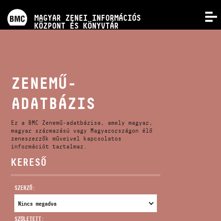
PROGRAMOK
MAGYAR ZENEI INFORMÁCIÓS
MENÜ
KÖZPONT ÉS KÖNYVTÁR
VERSENYEK
KÉPZÉSEK
ZENEMŰ-
ADATBÁZIS
KIADVÁNYOK
Ez a BMC Zenemű-adatbázisa, amely magyar,
RÓLUNK
magyar származású vagy Magyarországon élő
zeneszerzők műveivel kapcsolatos
információt tartalmaz.
KERESŐ
KAPCSOLAT
SZERZŐ:
VIDEÓ GALÉRIA
SZÜLETETT: