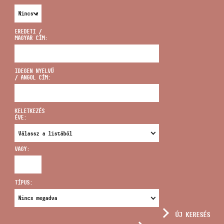
EREDETI /
MAGYAR CÍM:
CÍM
IDEGEN NYELVŰ
/ ANGOL CÍM:
EMAIL
infokozpont@bmc.hu
KELETKEZÉS
ÉVE:
TELEFON
VAGY:
NYITVA TARTÁS
TÍPUS:
ÚJ KERESÉS