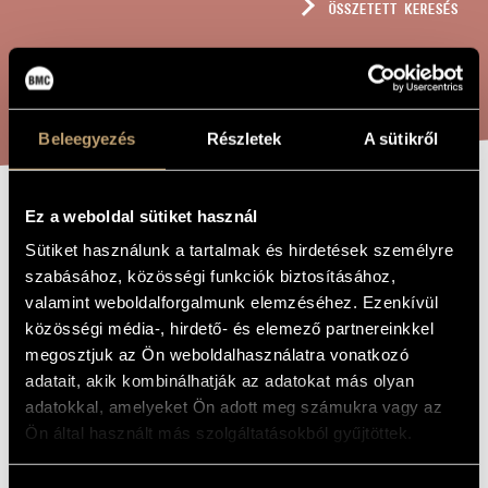
ÖSSZETETT KERESÉS
MŰVÉSZADATBÁZIS
ZENEMŰ-ADATBÁZIS
KERESÉS
ZENEI KÖNYVTÁR, ONLINE KATALÓGUS
Beleegyezés
Részletek
A sütikről
Ez a weboldal sütiket használ
"SONATINA"
A MŰ CÍME
Sütiket használunk a tartalmak és hirdetések személyre
szabásához, közösségi funkciók biztosításához,
Bozay Attila
ZENESZERZŐ
valamint weboldalforgalmunk elemzéséhez. Ezenkívül
közösségi média-, hirdető- és elemező partnereinkkel
"Sonatina"
EREDETI /
megosztjuk az Ön weboldalhasználatra vonatkozó
MAGYAR CÍM
adatait, akik kombinálhatják az adatokat más olyan
"Sonatina"
IDEGEN
NYELVŰ /
adatokkal, amelyeket Ön adott meg számukra vagy az
ANGOL CÍM
Ön által használt más szolgáltatásokból gyűjtöttek.
Marimbára és zongorára
ALCÍM
1989
A MŰ