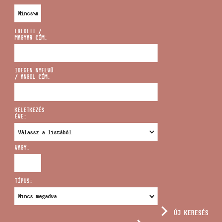
EREDETI /
MAGYAR CÍM:
CÍM
IDEGEN NYELVŰ
/ ANGOL CÍM:
EMAIL
infokozpont@bmc.hu
KELETKEZÉS
ÉVE:
TELEFON
VAGY:
NYITVA TARTÁS
TÍPUS:
ÚJ KERESÉS