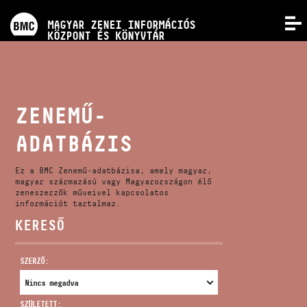
PROGRAMOK
MAGYAR ZENEI INFORMÁCIÓS
MENÜ
KÖZPONT ÉS KÖNYVTÁR
VERSENYEK
KÉPZÉSEK
ZENEMŰ-
ADATBÁZIS
KIADVÁNYOK
Ez a BMC Zenemű-adatbázisa, amely magyar,
RÓLUNK
magyar származású vagy Magyarországon élő
zeneszerzők műveivel kapcsolatos
információt tartalmaz.
KERESŐ
KAPCSOLAT
SZERZŐ:
VIDEÓ GALÉRIA
SZÜLETETT: