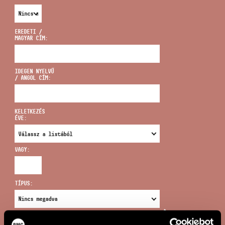
EREDETI /
MAGYAR CÍM:
CÍM
IDEGEN NYELVŰ
/ ANGOL CÍM:
EMAIL
infokozpont@bmc.hu
KELETKEZÉS
ÉVE:
TELEFON
VAGY:
NYITVA TARTÁS
TÍPUS:
ÚJ KERESÉS