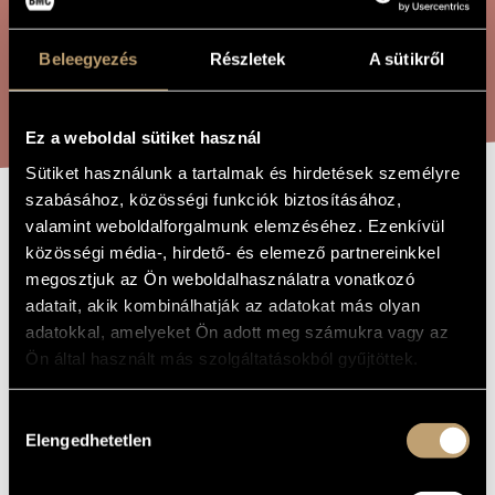
ÖSSZETETT KERESÉS
MŰVÉSZADATBÁZIS
Beleegyezés
Részletek
A sütikről
ZENEMŰ-ADATBÁZIS
KERESÉS
ZENEI KÖNYVTÁR, ONLINE KATALÓGUS
Ez a weboldal sütiket használ
Sütiket használunk a tartalmak és hirdetések személyre
szabásához, közösségi funkciók biztosításához,
ANARCHISTÁK
valamint weboldalforgalmunk elemzéséhez. Ezenkívül
A MŰ CÍME
közösségi média-, hirdető- és elemező partnereinkkel
megosztjuk az Ön weboldalhasználatra vonatkozó
Melis László
ZENESZERZŐ
adatait, akik kombinálhatják az adatokat más olyan
adatokkal, amelyeket Ön adott meg számukra vagy az
Anarchisták
EREDETI /
Ön által használt más szolgáltatásokból gyűjtöttek.
MAGYAR CÍM
Anarchists
IDEGEN
NYELVŰ /
Hozzájárulás
ANGOL CÍM
Elengedhetetlen
kiválasztása
2000
A MŰ
KELETKEZÉSI
ÉVE