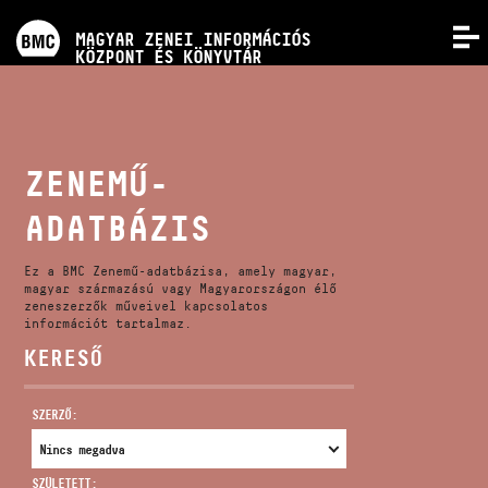
PROGRAMOK
MAGYAR ZENEI INFORMÁCIÓS
MENÜ
KÖZPONT ÉS KÖNYVTÁR
VERSENYEK
KÉPZÉSEK
ZENEMŰ-
ADATBÁZIS
KIADVÁNYOK
Ez a BMC Zenemű-adatbázisa, amely magyar,
RÓLUNK
magyar származású vagy Magyarországon élő
zeneszerzők műveivel kapcsolatos
információt tartalmaz.
KERESŐ
KAPCSOLAT
SZERZŐ:
VIDEÓ GALÉRIA
SZÜLETETT: