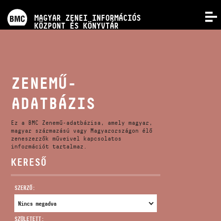
PROGRAMOK
MAGYAR ZENEI INFORMÁCIÓS
MENÜ
KÖZPONT ÉS KÖNYVTÁR
VERSENYEK
KÉPZÉSEK
ZENEMŰ-
ADATBÁZIS
KIADVÁNYOK
Ez a BMC Zenemű-adatbázisa, amely magyar,
RÓLUNK
magyar származású vagy Magyarországon élő
zeneszerzők műveivel kapcsolatos
információt tartalmaz.
KERESŐ
KAPCSOLAT
SZERZŐ:
VIDEÓ GALÉRIA
SZÜLETETT: