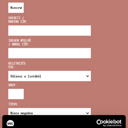
EREDETI /
MAGYAR CÍM:
CÍM
IDEGEN NYELVŰ
/ ANGOL CÍM:
EMAIL
infokozpont@bmc.hu
KELETKEZÉS
ÉVE:
TELEFON
VAGY:
NYITVA TARTÁS
TÍPUS:
ÚJ KERESÉS