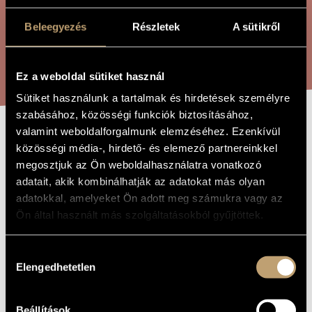
ÖSSZETETT KERESÉS
MŰVÉSZADATBÁZIS
Beleegyezés
Részletek
A sütikről
ZENEMŰ-ADATBÁZIS
KERESÉS
ZENEI KÖNYVTÁR, ONLINE KATALÓGUS
Ez a weboldal sütiket használ
Sütiket használunk a tartalmak és hirdetések személyre
szabásához, közösségi funkciók biztosításához,
valamint weboldalforgalmunk elemzéséhez. Ezenkívül
BOLDOGSÁGLABIRIN
A MŰ CÍME
közösségi média-, hirdető- és elemező partnereinkkel
megosztjuk az Ön weboldalhasználatra vonatkozó
adatait, akik kombinálhatják az adatokat más olyan
Melis László
ZENESZERZŐ
adatokkal, amelyeket Ön adott meg számukra vagy az
Ön által használt más szolgáltatásokból gyűjtöttek.
Boldogságlabirintus
EREDETI /
MAGYAR CÍM
Labyrinth of Happiness
IDEGEN
Hozzájárulás
NYELVŰ /
Elengedhetetlen
ANGOL CÍM
kiválasztása
2014
A MŰ
KELETKEZÉSI
ÉVE
Beállítások