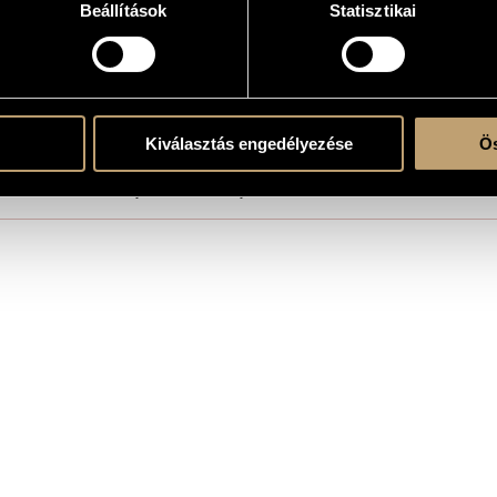
Beállítások
Statisztikai
 Béla Stúdió
Kiválasztás engedélyezése
Ös
re!
, written and directed by Júlia Szederkényi