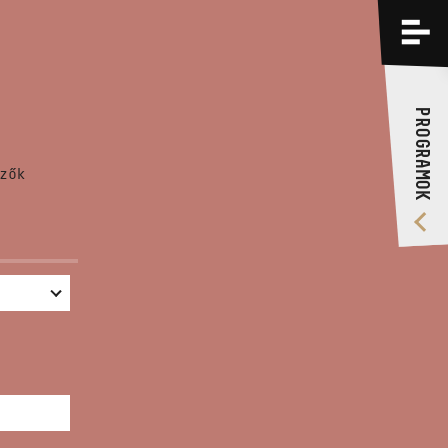
PROGRAMOK
KÉPZÉSEK
PROGRAMOK
RÓLUNK
zők
VIDEÓ GALÉRIA