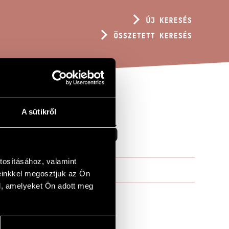
ÚJ KERESÉS
ÖSSZETETT KERESÉS
A sütikről
AZ EMLÉKEZŐ
tosításához, valamint
einkkel megosztjuk az Ön
l, amelyeket Ön adott meg