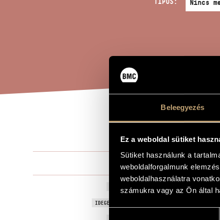
TÍPUS:
Beleegyezés
PAR
A MŰ CÍME
Ez a weboldal sütiket haszn
Sütiket használunk a tartal
Melis László
ZENESZERZŐ
weboldalforgalmunk elemzésé
weboldalhasználatra vonatko
Paramicha v
EREDETI / MAGYAR CÍM
számukra vagy az Ön által ha
Paramicha, 
IDEGEN NYELVŰ / ANGOL CÍM
Hozzájárulás
1993
A MŰ KELETKEZÉSI ÉVE