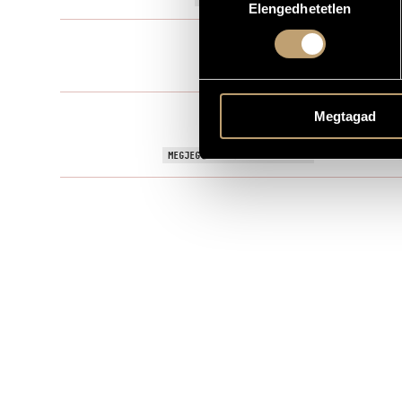
Elengedhetetlen
kiválasztása
Filmzene
TÍPUS
82 perc
IDŐTARTAM
BBS - Balázs
KOTTAKIADÓ / FORRÁS
Megtagad
Available he
Feature film
MEGJEGYZÉSEK, TOVÁBBI INFO