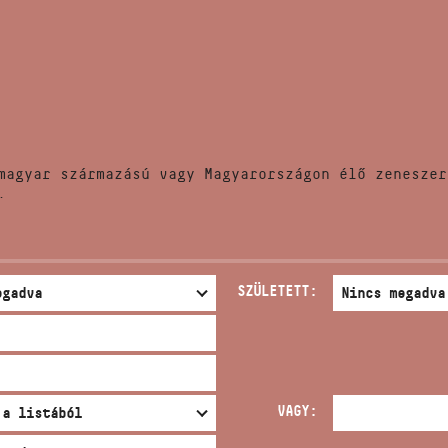
HÍREK
CÍM
VERSENYEK
EMAIL
infokozpont@bmc.hu
KIADVÁNYOK
TELEFON
magyar származású vagy Magyarországon élő zeneszer
KAPCSOLAT
.
NYITVA TARTÁS
SZÜLETETT:
VAGY: