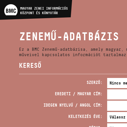
MŰVÉSZADATBÁZIS
MAGYAR ZENEI INFORMÁCIÓS
KÖZPONT ÉS KÖNYVTÁR
ZENEMŰ-ADATBÁZIS
ZENEMŰ-ADATBÁZIS
ZENEI KÖNYVTÁR, ONLINE
KATALÓGUS
Ez a BMC Zenemű-adatbázisa, amely magyar, 
műveivel kapcsolatos információt tartalmaz
KERESŐ
SZERZŐ:
EREDETI / MAGYAR CÍM:
IDEGEN NYELVŰ / ANGOL CÍM:
KELETKEZÉS ÉVE: