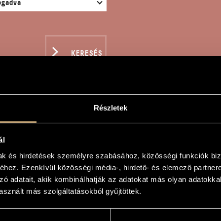
KERESÉS
Részletek
AMICHA VAGY GLONCI, 
ál
mak és hirdetések személyre szabásához, közösségi funkciók biz
hez. Ezenkívül közösségi média-, hirdető- és elemező partner
zó adatait, akik kombinálhatják az adatokat más olyan adatokka
agy Glonci, az emlékező
sznált más szolgáltatásokból gyűjtöttek.
or Glonci the Rememberer