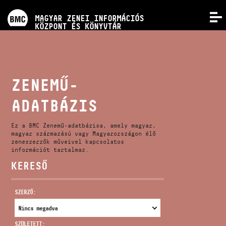
PROGRAMOK
MAGYAR ZENEI INFORMÁCIÓS
MENÜ
KÖZPONT ÉS KÖNYVTÁR
VERSENYEK
KÉPZÉSEK
ZENEMŰ-
ADATBÁZIS
KIADVÁNYOK
Ez a BMC Zenemű-adatbázisa, amely magyar,
RÓLUNK
magyar származású vagy Magyarországon élő
zeneszerzők műveivel kapcsolatos
információt tartalmaz.
KERESŐ
KAPCSOLAT
SZERZŐ:
VIDEÓ GALÉRIA
SZÜLETETT: