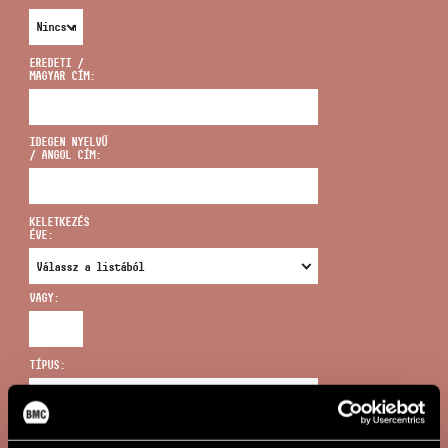
EREDETI /
MAGYAR CÍM:
CÍM
IDEGEN NYELVŰ
/ ANGOL CÍM:
EMAIL
infokozpont@bmc.hu
KELETKEZÉS
ÉVE:
TELEFON
VAGY:
NYITVA TARTÁS
TÍPUS:
ÚJ KERESÉS