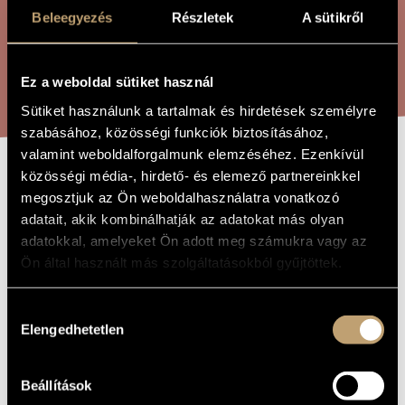
ÖSSZETETT KERESÉS
MŰVÉSZADATBÁZIS
Beleegyezés
Részletek
A sütikről
ZENEMŰ-ADATBÁZIS
KERESÉS
Ez a weboldal sütiket használ
ZENEI KÖNYVTÁR, ONLINE KATALÓGUS
Sütiket használunk a tartalmak és hirdetések személyre
szabásához, közösségi funkciók biztosításához,
valamint weboldalforgalmunk elemzéséhez. Ezenkívül
közösségi média-, hirdető- és elemező partnereinkkel
KÍSÉRTÉSEK
A MŰ CÍME
megosztjuk az Ön weboldalhasználatra vonatkozó
adatait, akik kombinálhatják az adatokat más olyan
adatokkal, amelyeket Ön adott meg számukra vagy az
Melis László
ZENESZERZŐ
Ön által használt más szolgáltatásokból gyűjtöttek.
Kísértések
EREDETI /
MAGYAR CÍM
Hozzájárulás
Temptations
IDEGEN
Elengedhetetlen
kiválasztása
NYELVŰ /
ANGOL CÍM
2002
A MŰ
KELETKEZÉSI
Beállítások
ÉVE