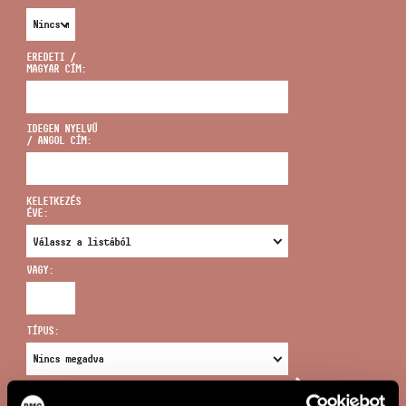
EREDETI /
MAGYAR CÍM:
CÍM
IDEGEN NYELVŰ
/ ANGOL CÍM:
EMAIL
infokozpont@bmc.hu
KELETKEZÉS
ÉVE:
TELEFON
VAGY:
NYITVA TARTÁS
TÍPUS:
ÚJ KERESÉS