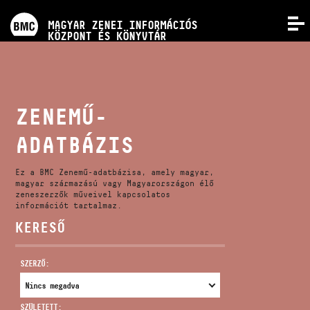
PROGRAMOK
MAGYAR ZENEI INFORMÁCIÓS
MENÜ
KÖZPONT ÉS KÖNYVTÁR
VERSENYEK
KÉPZÉSEK
ZENEMŰ-
ADATBÁZIS
KIADVÁNYOK
Ez a BMC Zenemű-adatbázisa, amely magyar,
RÓLUNK
magyar származású vagy Magyarországon élő
zeneszerzők műveivel kapcsolatos
információt tartalmaz.
KERESŐ
KAPCSOLAT
SZERZŐ:
VIDEÓ GALÉRIA
SZÜLETETT: