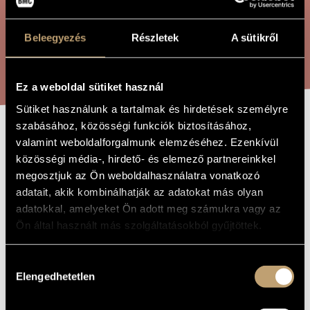
ÖSSZETETT KERESÉS
MŰVÉSZADATBÁZIS
Beleegyezés
Részletek
A sütikről
ZENEMŰ-ADATBÁZIS
KERESÉS
ZENEI KÖNYVTÁR, ONLINE KATALÓGUS
Ez a weboldal sütiket használ
Sütiket használunk a tartalmak és hirdetések személyre
szabásához, közösségi funkciók biztosításához,
HOLDBELI
valamint weboldalforgalmunk elemzéséhez. Ezenkívül
A MŰ CÍME
közösségi média-, hirdető- és elemező partnereinkkel
CSÓNAKOS
megosztjuk az Ön weboldalhasználatra vonatkozó
adatait, akik kombinálhatják az adatokat más olyan
adatokkal, amelyeket Ön adott meg számukra vagy az
Melis László
ZENESZERZŐ
Ön által használt más szolgáltatásokból gyűjtöttek.
Holdbeli csónakos
EREDETI /
MAGYAR CÍM
Hozzájárulás
Moon Boatman
IDEGEN
Elengedhetetlen
NYELVŰ /
kiválasztása
ANGOL CÍM
2015
A MŰ