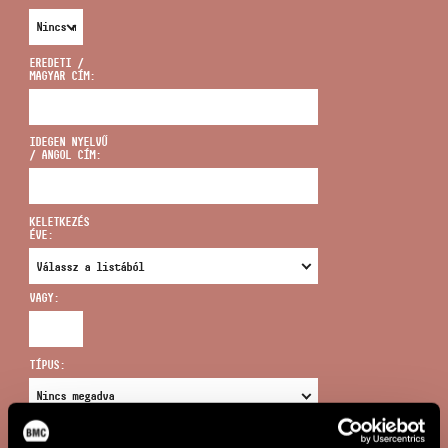
EREDETI /
MAGYAR CÍM:
CÍM
IDEGEN NYELVŰ
/ ANGOL CÍM:
EMAIL
infokozpont@bmc.hu
KELETKEZÉS
ÉVE:
TELEFON
VAGY:
NYITVA TARTÁS
TÍPUS:
ÚJ KERESÉS