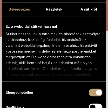
ÖSSZETETT KERESÉS
MŰVÉSZADATBÁZIS
Beleegyezés
Részletek
A sütikről
ZENEMŰ-ADATBÁZIS
KERESÉS
ZENEI KÖNYVTÁR, ONLINE KATALÓGUS
Ez a weboldal sütiket használ
Sütiket használunk a tartalmak és hirdetések személyre
szabásához, közösségi funkciók biztosításához,
valamint weboldalforgalmunk elemzéséhez. Ezenkívül
FOGAT FOGÉRT
A MŰ CÍME
közösségi média-, hirdető- és elemező partnereinkkel
megosztjuk az Ön weboldalhasználatra vonatkozó
adatait, akik kombinálhatják az adatokat más olyan
Melis László
ZENESZERZŐ
adatokkal, amelyeket Ön adott meg számukra vagy az
Ön által használt más szolgáltatásokból gyűjtöttek.
Fogat fogért
EREDETI /
MAGYAR CÍM
Tit for Tat
IDEGEN
Hozzájárulás
NYELVŰ /
Elengedhetetlen
ANGOL CÍM
kiválasztása
2008
A MŰ
KELETKEZÉSI
ÉVE
Beállítások