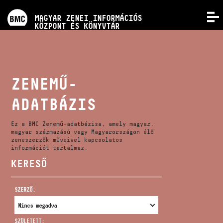
PROGRAMOK
MAGYAR ZENEI INFORMÁCIÓS
MENÜ
KÖZPONT ÉS KÖNYVTÁR
VERSENYEK
KÉPZÉSEK
ZENEMŰ-
ADATBÁZIS
KIADVÁNYOK
Ez a BMC Zenemű-adatbázisa, amely magyar,
RÓLUNK
magyar származású vagy Magyarországon élő
zeneszerzők műveivel kapcsolatos
információt tartalmaz.
KERESŐ
KAPCSOLAT
SZERZŐ:
VIDEÓ GALÉRIA
SZÜLETETT: