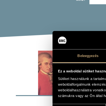
MOZ
Beleegyezés
Album
Ez a weboldal sütiket haszn
Sütiket használunk a tartal
weboldalforgalmunk elemzésé
BASI
weboldalhasználatra vonatko
számukra vagy az Ön által ha
Laserlight
LABEL