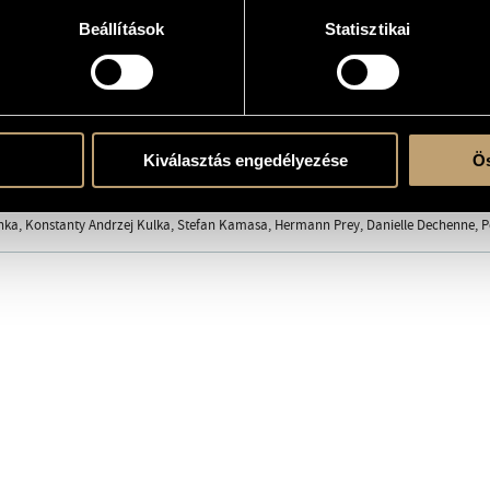
Beállítások
Statisztikai
the CD
ilharmóniai Társaság Zenekara (Budapest Philharmonic Orchestra)
/
Jeunesses Mus
 Academy of Music)
/
Magyar Rádió Szimfonikus Zenekara (Hungarian Radio Symph
Kiválasztás engedélyezése
Ös
c Orchestra)
/
Ferencsik János
/
Fischer Iván
/
Jandó Jenő
/
Kocsis Zoltán
/
Kovács 
s
/
Zádori Mária
hka, Konstanty Andrzej Kulka, Stefan Kamasa, Hermann Prey, Danielle Dechenne, Pet