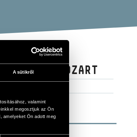
 OF W.A. MOZART
A sütikről
tosításához, valamint
einkkel megosztjuk az Ön
l, amelyeket Ön adott meg