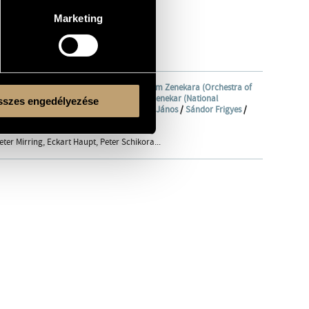
Marketing
icales
/
Liszt Ferenc Zeneművészeti Egyetem Zenekara (Orchestra of
ony Orchestra)
/
Nemzeti Filharmonikus Zenekar (National
szes engedélyezése
Béla
/
Rolla János
/
Ránki Dezső
/
Sándor János
/
Sándor Frigyes
/
er Mirring, Eckart Haupt, Peter Schikora...