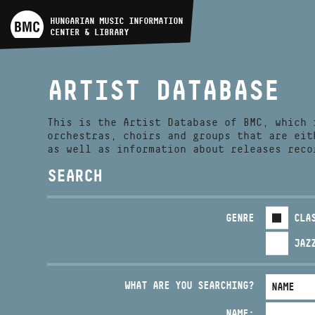
ARTIST DATABASE
HUNGARIAN MUSIC INFORMATION
CENTER & LIBRARY
COMPOSITION DATABASE
ARTIST DATABASE
MUSIC LIBRARY, ONLINE
CATALOG
This is the Artist Database of BMC, which 
orchestras, choirs and groups that are eit
as well as information about releases reco
SEARCH
GENRE
CLA
JAZ
WHAT ARE YOU SEARCHING?
NAME: