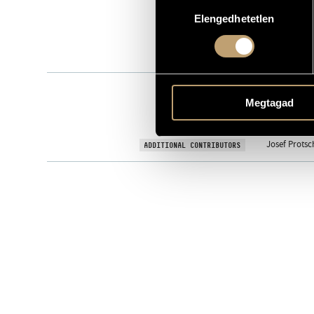
Hozzájárulás
24465
CATALOGUE NO.
Elengedhetetlen
kiválasztása
2000
DATE OF RELEASE
More about 
DETAILS
Budapesti F
CONTRIBUTORS
Ferenc Liszt
Megtagad
Philharmoni
Tátrai Vilmo
Josef Protsc
ADDITIONAL CONTRIBUTORS