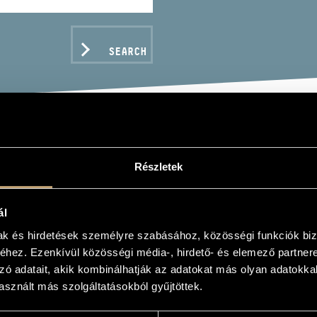
SEARCH
ART, W. A.: THE BEST
Részletek
ál
mak és hirdetések személyre szabásához, közösségi funkciók biz
hez. Ezenkívül közösségi média-, hirdető- és elemező partner
C DATA
zó adatait, akik kombinálhatják az adatokat más olyan adatokka
sznált más szolgáltatásokból gyűjtöttek.