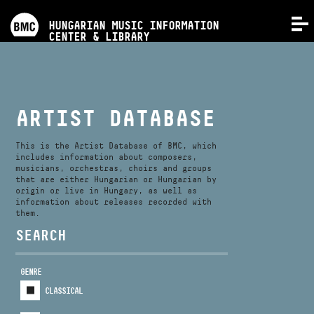
PROGRAMS
HUNGARIAN MUSIC INFORMATION
MENU
CENTER & LIBRARY
COMPETITIONS
TRAININGS
ARTIST DATABASE
RELEASES
This is the Artist Database of BMC, which
includes information about composers,
musicians, orchestras, choirs and groups
that are either Hungarian or Hungarian by
ABOUT US
origin or live in Hungary, as well as
information about releases recorded with
them.
CONTACT
SEARCH
GENRE
VIDEO GALLERY
CLASSICAL