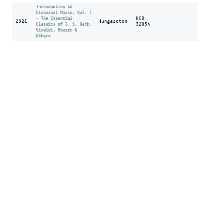
Introduction to
Classical Music, Vol. 1
- The Essential
HCD
2021
Hungaroton
Classics of J. S. Bach,
32854
Vivaldi, Mozart &
Others