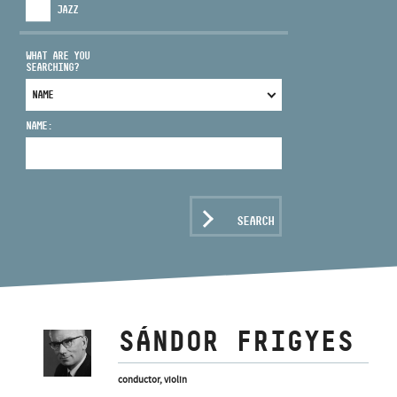
JAZZ
WHAT ARE YOU
SEARCHING?
ADDRESS
NAME:
EMAIL
infokozpont@bmc.hu
PHONE
SEARCH
OPENING HOURS
SÁNDOR FRIGYES
conductor, violin