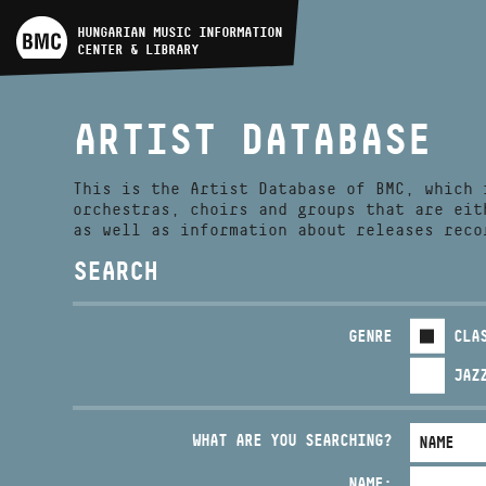
ARTIST DATABASE
HUNGARIAN MUSIC INFORMATION
CENTER & LIBRARY
COMPOSITION DATABASE
ARTIST DATABASE
MUSIC LIBRARY, ONLINE
CATALOG
This is the Artist Database of BMC, which 
orchestras, choirs and groups that are eit
as well as information about releases reco
SEARCH
GENRE
CLA
JAZ
WHAT ARE YOU SEARCHING?
NAME: