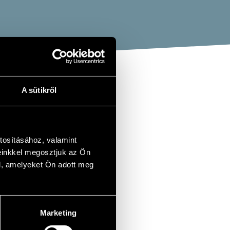
A sütikről
tosításához, valamint
einkkel megosztjuk az Ön
l, amelyeket Ön adott meg
Marketing