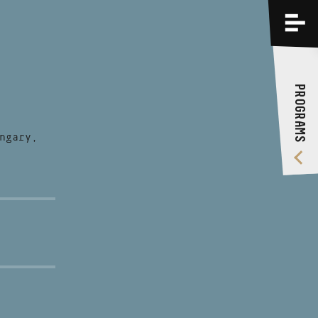
PROGRAMS
TRAININGS
PROGRAMS
ABOUT US
VIDEO GALLERY
ngary,