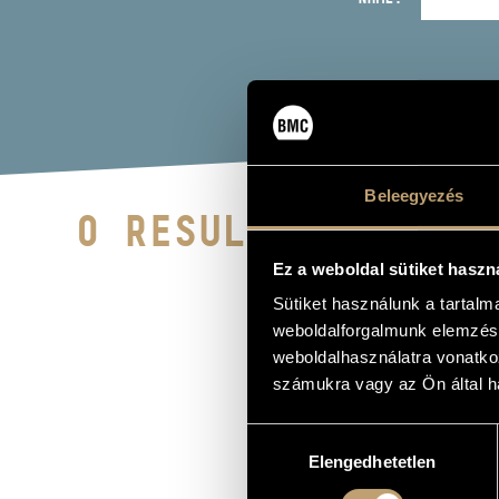
Beleegyezés
0 RESULTS
Ez a weboldal sütiket haszn
Sütiket használunk a tartal
weboldalforgalmunk elemzésé
weboldalhasználatra vonatko
számukra vagy az Ön által ha
Hozzájárulás
Elengedhetetlen
kiválasztása