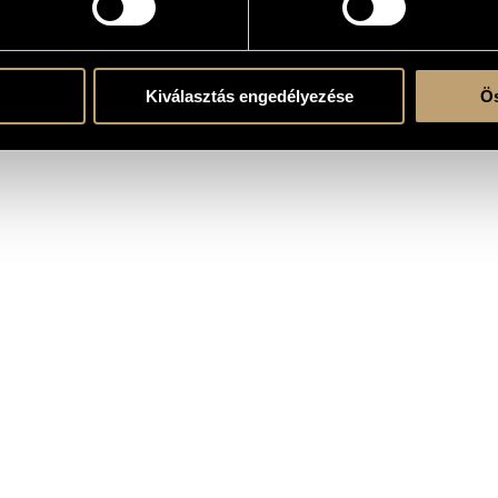
Kiválasztás engedélyezése
Ös