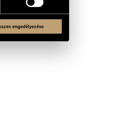
szes engedélyezése
Kulturális és Innovációs Minisztérium
Nemzeti Kulturális Alap
Ferencváros