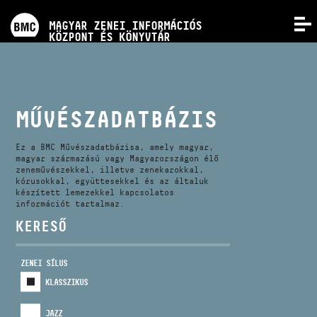
PROGRAMOK
MAGYAR ZENEI INFORMÁCIÓS
MENÜ
KÖZPONT ÉS KÖNYVTÁR
VERSENYEK
KÉPZÉSEK
MŰVÉSZADATBÁZIS
KIADVÁNYOK
Ez a BMC Művészadatbázisa, amely magyar,
magyar származású vagy Magyarországon élő
zeneművészekkel, illetve zenekarokkal,
kórusokkal, együttesekkel és az általuk
RÓLUNK
készített lemezekkel kapcsolatos
információt tartalmaz.
KERESŐ
KAPCSOLAT
ZENEI SÍLUS
VIDEÓ GALÉRIA
KLASSZIKUS
JAZZ