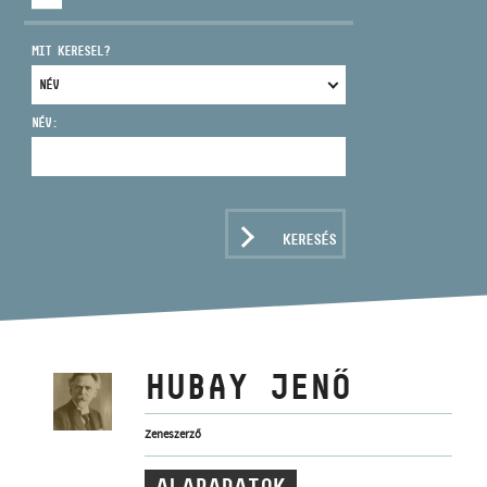
MIT KERESEL?
NÉV:
CÍM
EMAIL
infokozpont@bmc.hu
KERESÉS
TELEFON
NYITVA TARTÁS
HUBAY JENŐ
Zeneszerző