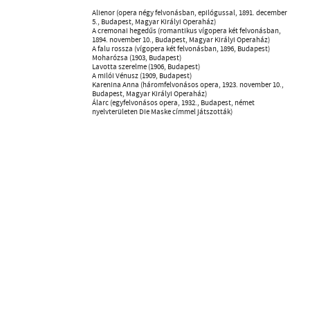
Alienor (opera négy felvonásban, epilógussal, 1891. december
5., Budapest, Magyar Királyi Operaház)
A cremonai hegedűs (romantikus vígopera két felvonásban,
1894. november 10., Budapest, Magyar Királyi Operaház)
A falu rossza (vígopera két felvonásban, 1896, Budapest)
Moharózsa (1903, Budapest)
Lavotta szerelme (1906, Budapest)
A milói Vénusz (1909, Budapest)
Karenina Anna (háromfelvonásos opera, 1923. november 10.,
Budapest, Magyar Királyi Operaház)
Álarc (egyfelvonásos opera, 1932., Budapest, német
nyelvterületen Die Maske címmel játszották)