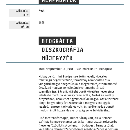
ALAPADATOK
MŰVÉSZADATBÁZIS
Pest
SZÜLETÉSI
HELY
ZENEMŰ-ADATBÁZIS
1858
SZÜLETÉSI
DÁTUM
ZENEI KÖNYVTÁR, ONLINE KATALÓGUS
BIOGRÁFIA
DISZKOGRÁFIA
MŰJEGYZÉK
1858. szeptember 15., Pest - 1937. március 12., Budapest
Hubay Jenő, mint Európa-szerte ünnepelt, kivételes
tehetségű hegedűvirtuóz, termékeny komponista és a
világhírű magyar hegedűiskola megteremtője több mint fél
évszázad magyar zeneéletének volt meghatározó
személyisége. Bár a II. világháborút követően neve szinte
feledésbe merült a két nagy zenei óriás, Bartók és Kodály
árnyékában, nem lehet figyelmen kívül hagyni azt a történeti
tényt, hogy Hubay évtizedeket át a magyar zene egyik
legelső, reprezentatív alakja volt, és tevékenysége döntő
módon járult hozzá Magyarország zenei fejlődéséhez.
Első mestere édesapja, Huber Károly volt, aki a Nemzeti
Színház hangversenymesteri és karnagyi tisztét töltötte be
(nevéhez fűződik tk. A Lohengrin budapesti bemutatója),
valamint a Nemzeti Zenedében és később a Zeneakadémián