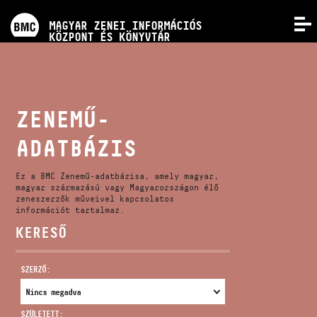
PROGRAMOK
MAGYAR ZENEI INFORMÁCIÓS
MENÜ
KÖZPONT ÉS KÖNYVTÁR
VERSENYEK
KÉPZÉSEK
ZENEMŰ-
ADATBÁZIS
KIADVÁNYOK
Ez a BMC Zenemű-adatbázisa, amely magyar,
RÓLUNK
magyar származású vagy Magyarországon élő
zeneszerzők műveivel kapcsolatos
információt tartalmaz.
KERESŐ
KAPCSOLAT
SZERZŐ:
VIDEÓ GALÉRIA
SZÜLETETT: