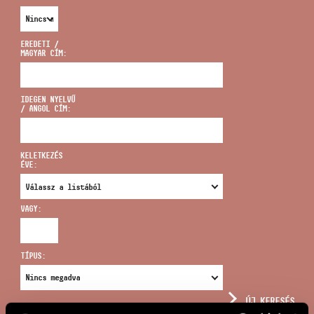
EREDETI /
MAGYAR CÍM:
CÍM
IDEGEN NYELVŰ
/ ANGOL CÍM:
EMAIL
infokozpont@bmc.hu
KELETKEZÉS
ÉVE:
TELEFON
VAGY:
NYITVA TARTÁS
TÍPUS:
ÚJ KERESÉS