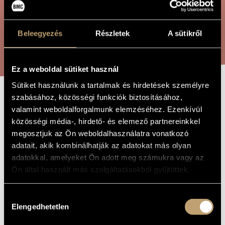
ÖSSZETETT KERESÉS
MŰVÉSZADATBÁZIS
ZENEMŰ-ADATBÁZIS
Beleegyezés
Részletek
A sütikről
KERESÉS
ZENEI KÖNYVTÁR, ONLINE KATALÓGUS
Ez a weboldal sütiket használ
Sütiket használunk a tartalmak és hirdetések személyre
szabásához, közösségi funkciók biztosításához,
HAT
A MŰ CÍME
valamint weboldalforgalmunk elemzéséhez. Ezenkívül
HEGEDŰGYAKORLAT,
közösségi média-, hirdető- és elemező partnereinkkel
megosztjuk az Ön weboldalhasználatra vonatkozó
OP. 64
adatait, akik kombinálhatják az adatokat más olyan
adatokkal, amelyeket Ön adott meg számukra vagy az
Hubay Jenő
Ön által használt más szolgáltatásokból gyűjtöttek.
ZENESZERZŐ
Hat hegedűgyakorlat, Op. 64
EREDETI /
Hozzájárulás
MAGYAR CÍM
Elengedhetetlen
kiválasztása
Six études de violon, Op. 64
IDEGEN
NYELVŰ /
ANGOL CÍM