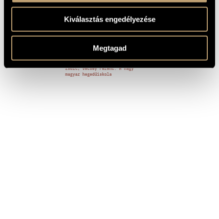
FELVÉTELEK
Kiválasztás engedélyezése
CÍM
KIADÓ
Hubay Jenő: Hegedű-zongoraművek
Hungaroton
09.
Megtagad
Szecsődi Ferenc, Kassai István,
Erkel Ferenc, Hubay Jenő, Nándor
Radioton
Zsolt, Vecsey Ferenc: A nagy
magyar hegedűiskola