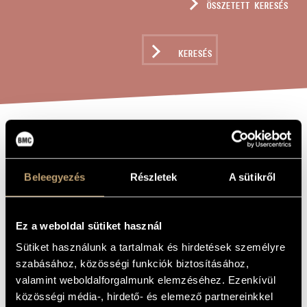
ÖSSZETETT KERESÉS
MŰVÉSZADATBÁZIS
ZENEMŰ-ADATBÁZIS
KERESÉS
ZENEI KÖNYVTÁR, ONLINE KATALÓGUS
HEGEDŰSZÓLÓ "A
A MŰ CÍME
FALU ROSSZA"
Beleegyezés
Részletek
A sütikről
CÍMŰ OPERÁBÓL,
OP. 50A
Ez a weboldal sütiket használ
Sütiket használunk a tartalmak és hirdetések személyre
Hubay Jenő
ZENESZERZŐ
szabásához, közösségi funkciók biztosításához,
valamint weboldalforgalmunk elemzéséhez. Ezenkívül
Hegedűszóló "A falu rossza" című operából, Op. 50a
EREDETI /
MAGYAR CÍM
közösségi média-, hirdető- és elemező partnereinkkel