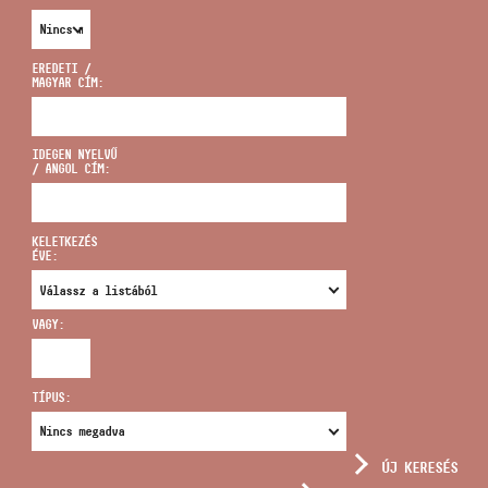
EREDETI /
MAGYAR CÍM:
CÍM
IDEGEN NYELVŰ
/ ANGOL CÍM:
EMAIL
infokozpont@bmc.hu
KELETKEZÉS
ÉVE:
TELEFON
VAGY:
NYITVA TARTÁS
TÍPUS:
ÚJ KERESÉS