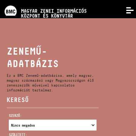
PROGRAMOK
MAGYAR ZENEI INFORMÁCIÓS
MENÜ
KÖZPONT ÉS KÖNYVTÁR
VERSENYEK
KÉPZÉSEK
ZENEMŰ-
ADATBÁZIS
KIADVÁNYOK
Ez a BMC Zenemű-adatbázisa, amely magyar,
RÓLUNK
magyar származású vagy Magyarországon élő
zeneszerzők műveivel kapcsolatos
információt tartalmaz.
KERESŐ
KAPCSOLAT
SZERZŐ:
VIDEÓ GALÉRIA
SZÜLETETT: