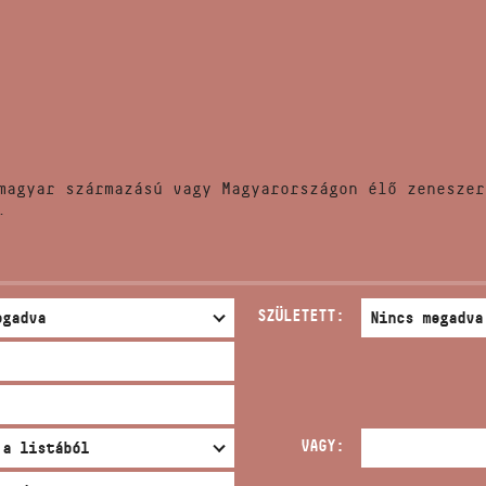
HÍREK
CÍM
VERSENYEK
EMAIL
infokozpont@bmc.hu
KIADVÁNYOK
TELEFON
magyar származású vagy Magyarországon élő zeneszer
KAPCSOLAT
.
NYITVA TARTÁS
SZÜLETETT:
VAGY: