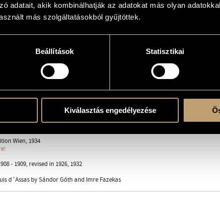
zó adatait, akik kombinálhatják az adatokat más olyan adatokka
ben Schwiegertochter Edle Hubay Astrup gewidmet"
sznált más szolgáltatásokból gyűjtöttek.
Beállítások
Statisztikai
 B., Ms., S. solo - mixed choir (S-A-T-B) - 2 fl., picc., 2 ob., c.ing., 2 cl., cl.b., 2 fg., cfg. 
strings: vl. 1, vl. 2, vla., vlc., cb.
uis; GÓTH, Sándor; FARKAS, Imre;
/ German
Kiválasztás engedélyezése
Ös
5
ition Wien, 1934
re!
08 - 1909, revised in 1926, 1932
ouis d´Assas by Sándor Góth and Imre Fazekas