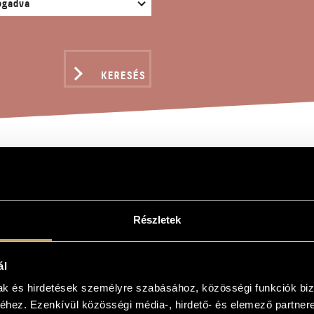
KERESÉS
ILÓI VÉNUSZ, OP. 107
Részletek
sz, Op. 107
ál
mak és hirdetések személyre szabásához, közösségi funkciók biz
n Milo, Op. 107
hez. Ezenkívül közösségi média-, hirdető- és elemező partner
m Akt und Vorspiel