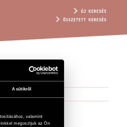
ÚJ KERESÉS
ÖSSZETETT KERESÉS
A sütikről
tosításához, valamint
einkkel megosztjuk az Ön