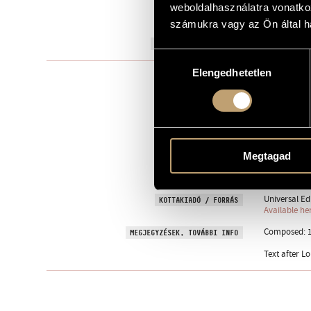
weboldalhasználatra vonatko
"Meiner lie
AJÁNLÁS
számukra vagy az Ön által ha
1909
A MŰ KELETKEZÉSI ÉVE
Hozzájárulás
Elengedhetetlen
kiválasztása
Opera
TÍPUS
3 Bar., 2 T., 2
ELŐADÓI APPARÁTUS
cel., 2 arpa - 
d´ASSAS, Lo
SZÖVEG
Hungarian 
NYELV
Megtagad
1 March 193
BEMUTATÓ
Universal Ed
KOTTAKIADÓ / FORRÁS
Available he
Composed: 19
MEGJEGYZÉSEK, TOVÁBBI INFO
Text after L