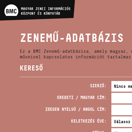
MŰVÉSZADATBÁZIS
MAGYAR ZENEI INFORMÁCIÓS
KÖZPONT ÉS KÖNYVTÁR
ZENEMŰ-ADATBÁZIS
ZENEMŰ-ADATBÁZIS
ZENEI KÖNYVTÁR, ONLINE
KATALÓGUS
Ez a BMC Zenemű-adatbázisa, amely magyar, 
műveivel kapcsolatos információt tartalmaz
KERESŐ
SZERZŐ:
EREDETI / MAGYAR CÍM:
IDEGEN NYELVŰ / ANGOL CÍM:
KELETKEZÉS ÉVE: