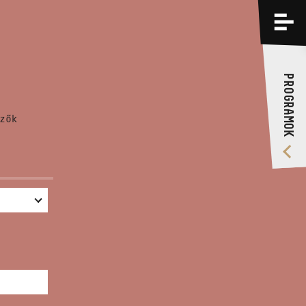
PROGRAMOK
KÉPZÉSEK
PROGRAMOK
RÓLUNK
zők
VIDEÓ GALÉRIA