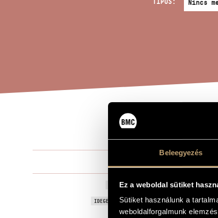
TÍPUS:
A M
A MŰ CÍME
Beleegyezés
Hubay Jenő
ZENESZERZŐ
A milói Vénu
Ez a weboldal sütiket haszn
EREDETI / MAGYAR CÍM
Sütiket használunk a tartal
Die Venus vo
IDEGEN NYELVŰ / ANGOL CÍM
weboldalforgalmunk elemzésé
Oper in eine
ALCÍM