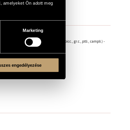
l, amelyeket Ön adott meg
Marketing
- 4 cor., 3 tr., 3 trb., tuba - timp., perc. (tmb.picc., gr.c., ptti., campli.) -
szes engedélyezése