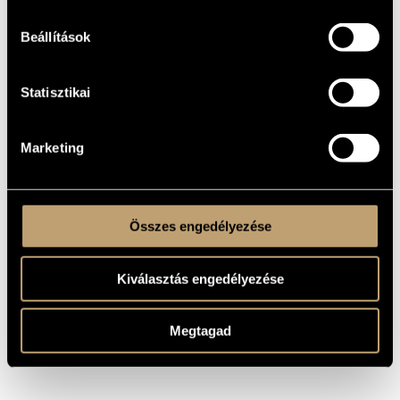
Der selbstsüchtige Riese, Op. 124
IDEGEN
NYELVŰ /
ANGOL CÍM
Beállítások
1934
A MŰ
KELETKEZÉSI
ÉVE
Statisztikai
Színpadi mű
TÍPUS
6th December 1936
BEMUTATÓ
Marketing
Weinberger, Leipzig, Wien 1936, MS
KOTTAKIADÓ
/ FORRÁS
(O. Wilde nyomán Márkus L., Mohácsi J.)
MEGJEGYZÉSEK,
TOVÁBBI INFO
Összes engedélyezése
Kiválasztás engedélyezése
Megtagad