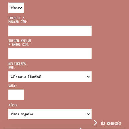
EREDETI /
MAGYAR CÍM:
CÍM
IDEGEN NYELVŰ
/ ANGOL CÍM:
EMAIL
infokozpont@bmc.hu
KELETKEZÉS
ÉVE:
TELEFON
VAGY:
NYITVA TARTÁS
TÍPUS:
ÚJ KERESÉS