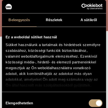
ÖSSZETETT KERESÉS
MŰVÉSZADATBÁZIS
ZENEMŰ-ADATBÁZIS
KERESÉS
Beleegyezés
Részletek
A sütikről
ZENEI KÖNYVTÁR, ONLINE KATALÓGUS
Ez a weboldal sütiket használ
Sütiket használunk a tartalmak és hirdetések személyre
AZ ÖNZŐ ÓRIÁS,
szabásához, közösségi funkciók biztosításához,
A MŰ CÍME
valamint weboldalforgalmunk elemzéséhez. Ezenkívül
MESEJÁTÉK 1
közösségi média-, hirdető- és elemező partnereinkkel
FELVONÁSBAN,
megosztjuk az Ön weboldalhasználatra vonatkozó
OP. 124
adatait, akik kombinálhatják az adatokat más olyan
adatokkal, amelyeket Ön adott meg számukra vagy az
Ön által használt más szolgáltatásokból gyűjtöttek.
Hubay Jenő
ZENESZERZŐ
Hozzájárulás
Az önző óriás, mesejáték 1 felvonásban, Op. 124
EREDETI /
Elengedhetetlen
MAGYAR CÍM
kiválasztása