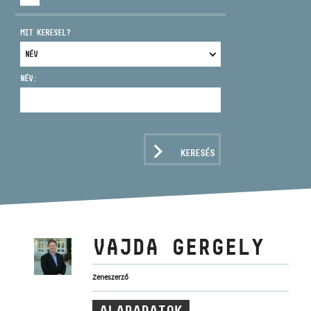
MIT KERESEL?
NÉV:
CÍM
EMAIL
infokozpont@bmc.hu
KERESÉS
TELEFON
NYITVA TARTÁS
VAJDA GERGELY
Zeneszerző