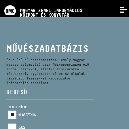
PROGRAMOK
MAGYAR ZENEI INFORMÁCIÓS
MENÜ
KÖZPONT ÉS KÖNYVTÁR
VERSENYEK
KÉPZÉSEK
MŰVÉSZADATBÁZIS
KIADVÁNYOK
Ez a BMC Művészadatbázisa, amely magyar,
magyar származású vagy Magyarországon élő
zeneművészekkel, illetve zenekarokkal,
kórusokkal, együttesekkel és az általuk
RÓLUNK
készített lemezekkel kapcsolatos
információt tartalmaz.
KERESŐ
KAPCSOLAT
ZENEI SÍLUS
VIDEÓ GALÉRIA
KLASSZIKUS
JAZZ