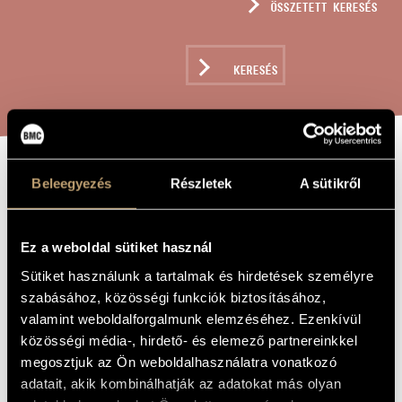
ÖSSZETETT KERESÉS
MŰVÉSZADATBÁZIS
ZENEMŰ-ADATBÁZIS
KERESÉS
ZENEI KÖNYVTÁR, ONLINE KATALÓGUS
AZ ÚJSÁGÍRÁS
Beleegyezés
Részletek
A sütikről
A MŰ CÍME
ISKOLÁJA -
PULITZER
Ez a weboldal sütiket használ
PORTRÉ
Sütiket használunk a tartalmak és hirdetések személyre
szabásához, közösségi funkciók biztosításához,
valamint weboldalforgalmunk elemzéséhez. Ezenkívül
Vajda Gergely
ZENESZERZŐ
közösségi média-, hirdető- és elemező partnereinkkel
megosztjuk az Ön weboldalhasználatra vonatkozó
Az újságírás iskolája - Pulitzer portré
EREDETI /
adatait, akik kombinálhatják az adatokat más olyan
MAGYAR CÍM