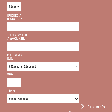
EREDETI /
MAGYAR CÍM:
CÍM
IDEGEN NYELVŰ
/ ANGOL CÍM:
EMAIL
infokozpont@bmc.hu
KELETKEZÉS
ÉVE:
TELEFON
VAGY:
NYITVA TARTÁS
TÍPUS:
ÚJ KERESÉS