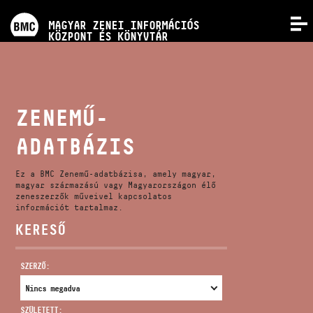
PROGRAMOK
MAGYAR ZENEI INFORMÁCIÓS
MENÜ
KÖZPONT ÉS KÖNYVTÁR
VERSENYEK
KÉPZÉSEK
ZENEMŰ-
ADATBÁZIS
KIADVÁNYOK
Ez a BMC Zenemű-adatbázisa, amely magyar,
RÓLUNK
magyar származású vagy Magyarországon élő
zeneszerzők műveivel kapcsolatos
információt tartalmaz.
KERESŐ
KAPCSOLAT
SZERZŐ:
VIDEÓ GALÉRIA
SZÜLETETT: