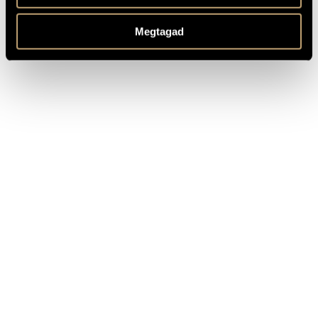
Text by the composer based on “The School of Journalism”
MEGJEGYZÉSEK,
by Joseph Pulitzer.
TOVÁBBI INFO
Megtagad