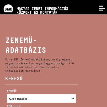
PROGRAMOK
MAGYAR ZENEI INFORMÁCIÓS
MENÜ
KÖZPONT ÉS KÖNYVTÁR
VERSENYEK
KÉPZÉSEK
ZENEMŰ-
ADATBÁZIS
KIADVÁNYOK
Ez a BMC Zenemű-adatbázisa, amely magyar,
RÓLUNK
magyar származású vagy Magyarországon élő
zeneszerzők műveivel kapcsolatos
információt tartalmaz.
KERESŐ
KAPCSOLAT
SZERZŐ:
VIDEÓ GALÉRIA
SZÜLETETT: