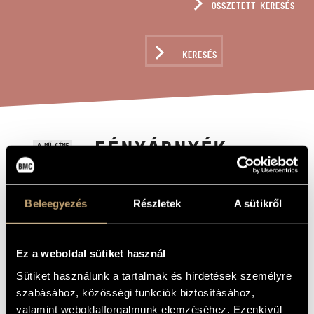
ÖSSZETETT KERESÉS
MŰVÉSZADATBÁZIS
ZENEMŰ-ADATBÁZIS
KERESÉS
ZENEI KÖNYVTÁR, ONLINE KATALÓGUS
FÉNYÁRNYÉK-
A MŰ CÍME
REMEGÉS
Beleegyezés
Részletek
A sütikről
Vajda Gergely
ZENESZERZŐ
Fényárnyék-remegés
EREDETI /
Ez a weboldal sütiket használ
MAGYAR CÍM
Lightshadow-Trembling
IDEGEN
Sütiket használunk a tartalmak és hirdetések személyre
NYELVŰ /
ANGOL CÍM
szabásához, közösségi funkciók biztosításához,
valamint weboldalforgalmunk elemzéséhez. Ezenkívül
hommage à Petőcz András - Szólóklarinétra
ALCÍM