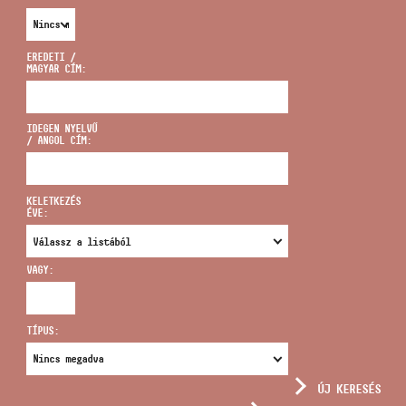
EREDETI /
MAGYAR CÍM:
CÍM
IDEGEN NYELVŰ
/ ANGOL CÍM:
EMAIL
infokozpont@bmc.hu
KELETKEZÉS
ÉVE:
TELEFON
VAGY:
NYITVA TARTÁS
TÍPUS:
ÚJ KERESÉS