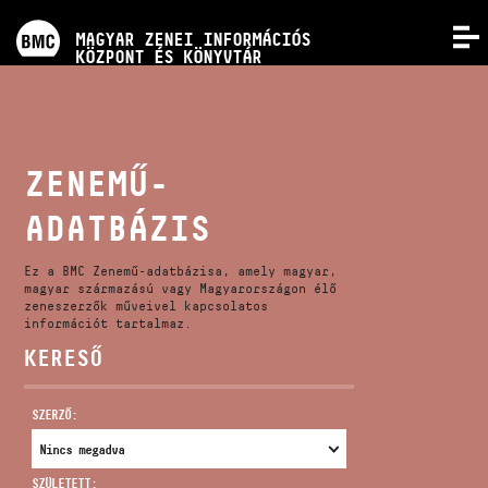
PROGRAMOK
MAGYAR ZENEI INFORMÁCIÓS
MENÜ
KÖZPONT ÉS KÖNYVTÁR
VERSENYEK
KÉPZÉSEK
ZENEMŰ-
ADATBÁZIS
KIADVÁNYOK
Ez a BMC Zenemű-adatbázisa, amely magyar,
RÓLUNK
magyar származású vagy Magyarországon élő
zeneszerzők műveivel kapcsolatos
információt tartalmaz.
KERESŐ
KAPCSOLAT
SZERZŐ:
VIDEÓ GALÉRIA
SZÜLETETT: