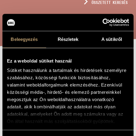
ÖSSZETETT KERESÉS
MŰVÉSZADATBÁZIS
ZENEMŰ-ADATBÁZIS
KERESÉS
ZENEI KÖNYVTÁR, ONLINE KATALÓGUS
Beleegyezés
Részletek
A sütikről
Ez a weboldal sütiket használ
IN MEMORIAM
A MŰ CÍME
Sütiket használunk a tartalmak és hirdetések személyre
E.P.
szabásához, közösségi funkciók biztosításához,
valamint weboldalforgalmunk elemzéséhez. Ezenkívül
közösségi média-, hirdető- és elemező partnereinkkel
Vajda Gergely
ZENESZERZŐ
megosztjuk az Ön weboldalhasználatra vonatkozó
in memoriam E.P.
EREDETI /
adatait, akik kombinálhatják az adatokat más olyan
MAGYAR CÍM
adatokkal, amelyeket Ön adott meg számukra vagy az
in memoriam E.P.
IDEGEN
Ön által használt más szolgáltatásokból gyűjtöttek.
NYELVŰ /
ANGOL CÍM
Fuvolára és klarinétra
ALCÍM