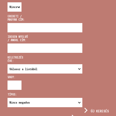
EREDETI /
MAGYAR CÍM:
CÍM
IDEGEN NYELVŰ
/ ANGOL CÍM:
EMAIL
infokozpont@bmc.hu
KELETKEZÉS
ÉVE:
TELEFON
VAGY:
NYITVA TARTÁS
TÍPUS:
ÚJ KERESÉS