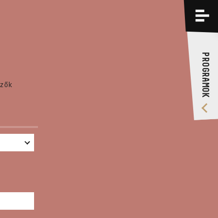
PROGRAMOK
KÉPZÉSEK
PROGRAMOK
RÓLUNK
zők
VIDEÓ GALÉRIA