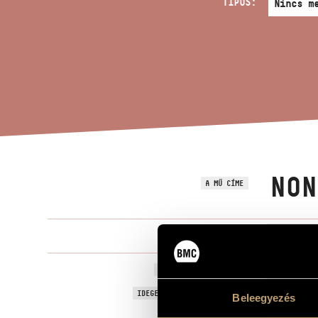
TÍPUS:
NON
A MŰ CÍME
Vajda Gerge
ZENESZERZŐ
Non-figuratí
EREDETI / MAGYAR CÍM
Non-figurati
IDEGEN NYELVŰ / ANGOL CÍM
Beleegyezés
Beszélő ütős
ALCÍM