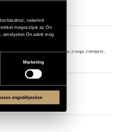
tosításához, valamint
einkkel megosztjuk az Ön
l, amelyeket Ön adott meg
s roar, gr.c., tmb.picc.c.c., tom-tom, 3 bongo, 2 conga, 2 temlpe bl.,
Marketing
szes engedélyezése
ltűnik az utolsó betű)