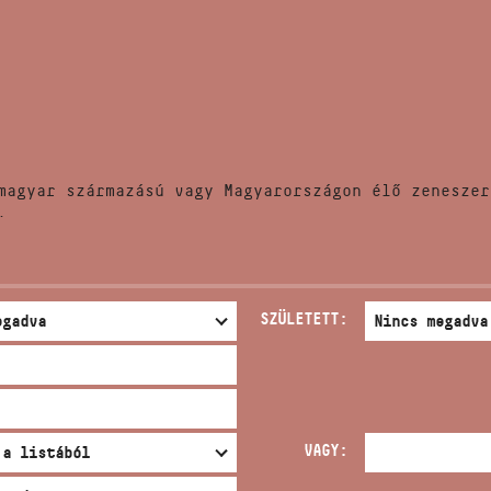
HÍREK
CÍM
VERSENYEK
EMAIL
infokozpont@bmc.hu
KIADVÁNYOK
TELEFON
magyar származású vagy Magyarországon élő zeneszer
KAPCSOLAT
.
NYITVA TARTÁS
SZÜLETETT:
VAGY: