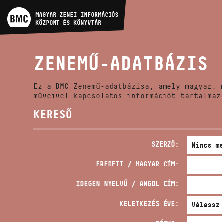
MŰVÉSZADATBÁZIS
MAGYAR ZENEI INFORMÁCIÓS
KÖZPONT ÉS KÖNYVTÁR
ZENEMŰ-ADATBÁZIS
ZENEMŰ-ADATBÁZIS
ZENEI KÖNYVTÁR, ONLINE
KATALÓGUS
Ez a BMC Zenemű-adatbázisa, amely magyar, 
műveivel kapcsolatos információt tartalmaz
KERESŐ
SZERZŐ:
EREDETI / MAGYAR CÍM:
IDEGEN NYELVŰ / ANGOL CÍM:
KELETKEZÉS ÉVE: