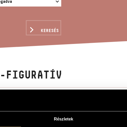
KERESÉS
-FIGURATÍV
ly
v
ve
Részletek
-kvartettre