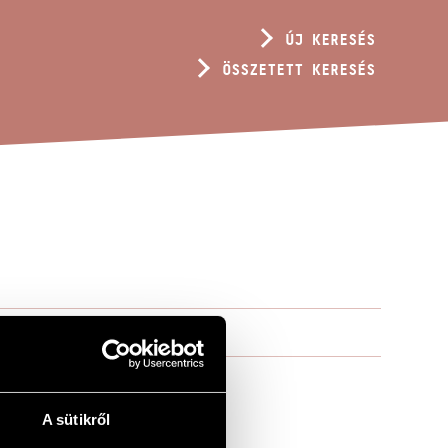
ÚJ KERESÉS
ÖSSZETETT KERESÉS
A sütikről