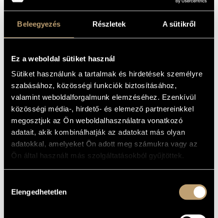
Horusitzky Zoltán
(1903-1985)
Hubay Jenő
(1858-1937)
Beleegyezés
Részletek
A sütikről
Huszár Lajos
(1948)
Istvánffy Benedek
(1733-1778)
Járdányi Pál
(1920-1966)
Jeney Zoltán
(1943-2019)
Ez a weboldal sütiket használ
Kadosa Pál
(1903-1983)
Sütiket használunk a tartalmak és hirdetések személyre
Kocsár Miklós
(1933-2019)
szabásához, közösségi funkciók biztosításához,
Kósa György
(1897-1984)
Kurtág György
(1926)
valamint weboldalforgalmunk elemzéséhez. Ezenkívül
Lavotta János
(1764-1820)
közösségi média-, hirdető- és elemező partnereinkkel
Lendvay Kamilló
(1928-2016)
megosztjuk az Ön weboldalhasználatra vonatkozó
Maros Rudolf
(1917-1982)
adatait, akik kombinálhatják az adatokat más olyan
Mihalovich Ödön
(1842-1929)
adatokkal, amelyeket Ön adott meg számukra vagy az
Mosonyi Mihály
(1815-1870)
Ön által használt más szolgáltatásokból gyűjtöttek.
Orbán György
(1947)
Petrovics Emil
(1930-2011)
Pongrácz Zoltán
(1912-2007)
Hozzájárulás
Ránki György
(1907-1992)
Elengedhetetlen
kiválasztása
Sári József
(1935)
Soproni József
(1930-2021)