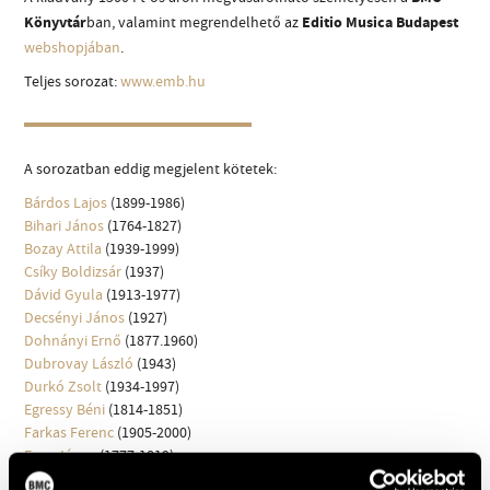
MŰVÉSZADATBÁZIS
Könyvtár
ban, valamint megrendelhető az
Editio Musica Budapest
webshopjában
.
ZENEMŰ-ADATBÁZIS
Teljes sorozat:
www.emb.hu
ZENEI KÖNYVTÁR, ONLINE KATALÓGUS
A sorozatban eddig megjelent kötetek:
Bárdos Lajos
(1899-1986)
Bihari János
(1764-1827)
Bozay Attila
(1939-1999)
Csíky Boldizsár
(1937)
Dávid Gyula
(1913-1977)
Decsényi János
(1927)
Dohnányi Ernő
(1877.1960)
Dubrovay László
(1943)
Durkó Zsolt
(1934-1997)
Egressy Béni
(1814-1851)
Farkas Ferenc
(1905-2000)
Fusz János
(1777-1819)
Gárdonyi Zoltán
(1906-1986)