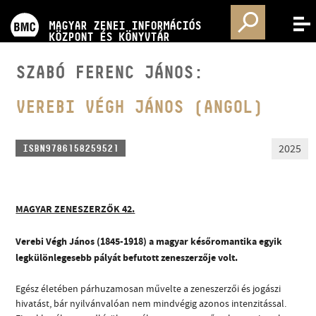
PROGRAMOK
MAGYAR ZENEI INFORMÁCIÓS
MENÜ
KÖZPONT ÉS KÖNYVTÁR
VERSENYEK
SZABÓ FERENC JÁNOS:
KÉPZÉSEK
VEREBI VÉGH JÁNOS (ANGOL)
KIADVÁNYOK
2025
ISBN9786158259521
RÓLUNK
MAGYAR ZENESZERZŐK 42.
KAPCSOLAT
Verebi Végh János (1845-1918) a magyar későromantika egyik
legkülönlegesebb pályát befutott zeneszerzője volt.
VIDEÓ GALÉRIA
Egész életében párhuzamosan művelte a zeneszerzői és jogászi
hivatást, bár nyilvánvalóan nem mindvégig azonos intenzitással.