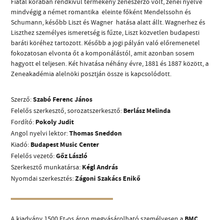
Fiatal korában rendkívül termékeny zeneszerző volt, zenei nyelve
mindvégig a német romantika  eleinte főként Mendelssohn és
Schumann, később Liszt és Wagner  hatása alatt állt. Wagnerhez és
Liszthez személyes ismeretség is fűzte, Liszt közvetlen budapesti
baráti köréhez tartozott. Később a jogi pályán való előremenetel
fokozatosan elvonta őt a komponálástól, amit azonban sosem
hagyott el teljesen. Két hivatása néhány évre, 1881 és 1887 között, a
CÍM
Zeneakadémia alelnöki posztján össze is kapcsolódott.
EMAIL
Szerző:
Szabó Ferenc János
infokozpont@bmc.hu
Felelős szerkesztő, sorozatszerkesztő:
Berlász Melinda
TELEFON
Fordító:
Pokoly Judit
Angol nyelvi lektor:
Thomas Sneddon
Kiadó:
Budapest Music Center
NYITVA TARTÁS
Felelős vezető:
Gőz László
Szerkesztő munkatársa:
Kégl András
Nyomdai szerkesztés:
Zágoni Szakács Enikő
A kiadvány 1500 Ft-os áron megvásárolható személyesen a
BMC