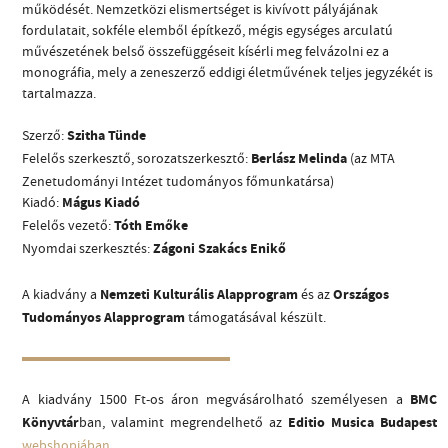
működését. Nemzetközi elismertséget is kivívott pályájának
fordulatait, sokféle elemből építkező, mégis egységes arculatú
művészetének belső összefüggéseit kísérli meg felvázolni ez a
monográfia, mely a zeneszerző eddigi életművének teljes jegyzékét is
tartalmazza.
Szerző:
Szitha Tünde
CÍM
Felelős szerkesztő, sorozatszerkesztő:
Berlász Melinda
(az MTA
Zenetudományi Intézet tudományos főmunkatársa)
EMAIL
Kiadó:
Mágus Kiadó
infokozpont@bmc.hu
Felelős vezető:
Tóth Emőke
TELEFON
Nyomdai szerkesztés:
Zágoni Szakács Enikő
A kiadvány a
Nemzeti Kulturális Alapprogram
és az
Országos
NYITVA TARTÁS
Tudományos Alapprogram
támogatásával készült.
A kiadvány 1500 Ft-os áron megvásárolható személyesen a
BMC
Könyvtár
ban, valamint megrendelhető az
Editio Musica Budapest
webshopjában
.