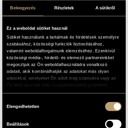
Huszár Lajos
(1948)
Istvánffy Benedek
(1733-1778)
Beleegyezés
Részletek
A sütikről
Járdányi Pál
(1920-1966)
Jeney Zoltán
(1943-2019)
Kadosa Pál
(1903-1983)
Ez a weboldal sütiket használ
Kocsár Miklós
(1933-2019)
Sütiket használunk a tartalmak és hirdetések személyre
Kósa György
(1897-1984)
Kurtág György
(1926)
szabásához, közösségi funkciók biztosításához,
Lavotta János
(1764-1820)
valamint weboldalforgalmunk elemzéséhez. Ezenkívül
Lendvay Kamilló
(1928-2016)
közösségi média-, hirdető- és elemező partnereinkkel
Maros Rudolf
(1917-1982)
megosztjuk az Ön weboldalhasználatra vonatkozó
Mihalovich Ödön
(1842-1929)
adatait, akik kombinálhatják az adatokat más olyan
Mosonyi Mihály
(1815-1870)
adatokkal, amelyeket Ön adott meg számukra vagy az
Orbán György
(1947)
Ön által használt más szolgáltatásokból gyűjtöttek.
Petrovics Emil
(1930-2011)
Pongrácz Zoltán
(1912-2007)
Ránki György
(1907-1992)
Hozzájárulás
Sári József
(1935)
Elengedhetetlen
kiválasztása
Soproni József
(1930-2021)
Sugár Rezső
(1919-1988)
Szokolay Sándor
(1931-2013)
Beállítások
Szőnyi Erzsébet
(1924-2019)