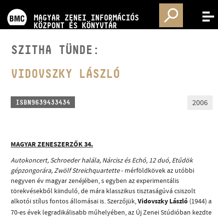
PROGRAMOK
MAGYAR ZENEI INFORMÁCIÓS
MENÜ
KÖZPONT ÉS KÖNYVTÁR
VERSENYEK
SZITHA TÜNDE:
KÉPZÉSEK
VIDOVSZKY LÁSZLÓ
KIADVÁNYOK
2006
ISBN9639433434
RÓLUNK
MAGYAR ZENESZERZŐK 34.
Autokoncert, Schroeder halála, Nárcisz és Echó, 12 duó, Etűdök
KAPCSOLAT
gépzongorára, Zwölf Streichquartette
- mérföldkövek az utóbbi
negyven év magyar zenéjében, s egyben az experimentális
törekvésekből kiinduló, de mára klasszikus tisztaságúvá csiszolt
VIDEÓ GALÉRIA
alkotói stílus fontos állomásai is. Szerzőjük,
Vidovszky László
(1944) a
70-es évek legradikálisabb műhelyében, az Új Zenei Stúdióban kezdte