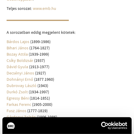
MŰVÉSZADATBÁZIS
Teljes sorozat:
www.emb.hu
ZENEMŰ-ADATBÁZIS
ZENEI KÖNYVTÁR, ONLINE KATALÓGUS
A sorozatban eddig megjelent kötetek:
Bárdos Lajos
(1899-1986)
Bihari János
(1764-1827)
Bozay Attila
(1939-1999)
Csíky Boldizsár
(1937)
Dávid Gyula
(1913-1977)
Decsényi János
(1927)
Dohnányi Ernő
(1877.1960)
Dubrovay László
(1943)
Durkó Zsolt
(1934-1997)
Egressy Béni
(1814-1851)
Farkas Ferenc
(1905-2000)
Fusz János
(1777-1819)
Gárdonyi Zoltán
(1906-1986)
Horusitzky Zoltán
(1903-1985)
Hubay Jenő
(1858-1937)