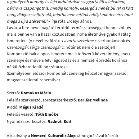
legmélyebb komoly és fájó indulatokat szaggatta föl a lélekben,
bárhova csapongott is, mindig komoly, kesergő s nehéz búval rakott
hangvilágba szállott alá, mintha nemzetünk eddigi minden érzelmét
maga s újra átérezné.”
– írja róla Erdélyi János.
Lavotta híre-neve magától értődő természetességgel benne volt és
ma is benne van a hazai köztudatban, noha életműve gyakorlatilag
ismeretlen. (A nevéhez fűzött
Lavotta szerelme
c. verbunkosnak és
CÍM
Cserebogár, sárga cserebogár
c. nótának nem ő a szerzője!)
Kompozícióinak alapos ismerete ma is időszerű követelmény, mert
személye és műve a felvilágosodás és a nemzeti ébredés korához
EMAIL
nélkülözhetetlenül hozzátartozik.
infokozpont@bmc.hu
Személyében először komponált zeneileg képzett magyar szerző
TELEFON
magyar szellemű zeneművet.
Szerző:
Domokos Mária
NYITVA TARTÁS
Felelős szerkesztő, sorozatszerkesztő:
Berlász Melinda
Kiadó:
Mágus Kiadó
Felelős vezető:
Tóth Emőke
Nyomdai szerkesztés:
Radnóti Edit
A kiadvány a
Nemzeti Kulturális Alap
támogatásával készült.