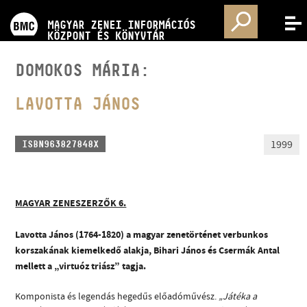
PROGRAMOK
MAGYAR ZENEI INFORMÁCIÓS
MENÜ
KÖZPONT ÉS KÖNYVTÁR
VERSENYEK
DOMOKOS MÁRIA:
KÉPZÉSEK
LAVOTTA JÁNOS
KIADVÁNYOK
1999
ISBN963827848X
RÓLUNK
MAGYAR ZENESZERZŐK 6.
KAPCSOLAT
Lavotta János (1764-1820) a magyar zenetörténet verbunkos
korszakának kiemelkedő alakja, Bihari János és Csermák Antal
mellett a „virtuóz triász” tagja.
VIDEÓ GALÉRIA
Komponista és legendás hegedűs előadóművész.
„Játéka a