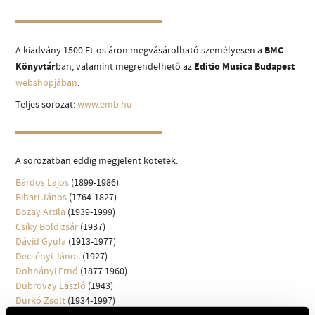
MŰVÉSZADATBÁZIS
ZENEMŰ-ADATBÁZIS
A kiadvány 1500 Ft-os áron megvásárolható személyesen a
BMC
Könyvtár
ban, valamint megrendelhető az
Editio Musica Budapest
ZENEI KÖNYVTÁR, ONLINE KATALÓGUS
webshopjában
.
Teljes sorozat:
www.emb.hu
A sorozatban eddig megjelent kötetek:
Bárdos Lajos
(1899-1986)
Bihari János
(1764-1827)
Bozay Attila
(1939-1999)
Csíky Boldizsár
(1937)
Dávid Gyula
(1913-1977)
Decsényi János
(1927)
Dohnányi Ernő
(1877.1960)
Dubrovay László
(1943)
Durkó Zsolt
(1934-1997)
Egressy Béni
(1814-1851)