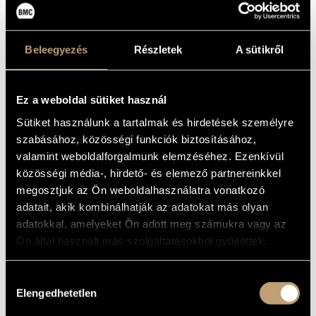
Farkas Ferenc
(1905-2000)
Fusz János
(1777-1819)
Gárdonyi Zoltán
(1906-1986)
Beleegyezés
Részletek
A sütikről
Horusitzky Zoltán
(1903-1985)
Hubay Jenő
(1858-1937)
Huszár Lajos
(1948)
Ez a weboldal sütiket használ
Istvánffy Benedek
(1733-1778)
Járdányi Pál
(1920-1966)
Sütiket használunk a tartalmak és hirdetések személyre
Jeney Zoltán
(1943-2019)
szabásához, közösségi funkciók biztosításához,
Kadosa Pál
(1903-1983)
valamint weboldalforgalmunk elemzéséhez. Ezenkívül
Kocsár Miklós
(1933-2019)
közösségi média-, hirdető- és elemező partnereinkkel
Kósa György
(1897-1984)
megosztjuk az Ön weboldalhasználatra vonatkozó
Kurtág György
(1926)
adatait, akik kombinálhatják az adatokat más olyan
Lavotta János
(1764-1820)
Lendvay Kamilló
(1928-2016)
adatokkal, amelyeket Ön adott meg számukra vagy az
Maros Rudolf
(1917-1982)
Ön által használt más szolgáltatásokból gyűjtöttek.
Mihalovich Ödön
(1842-1929)
Mosonyi Mihály
(1815-1870)
Hozzájárulás
Orbán György
(1947)
Elengedhetetlen
Petrovics Emil
(1930-2011)
kiválasztása
Pongrácz Zoltán
(1912-2007)