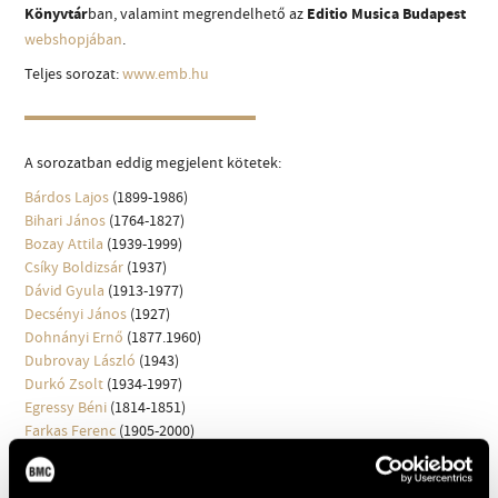
Könyvtár
ban, valamint megrendelhető az
Editio Musica Budapest
MŰVÉSZADATBÁZIS
webshopjában
.
ZENEMŰ-ADATBÁZIS
Teljes sorozat:
www.emb.hu
ZENEI KÖNYVTÁR, ONLINE KATALÓGUS
A sorozatban eddig megjelent kötetek:
Bárdos Lajos
(1899-1986)
Bihari János
(1764-1827)
Bozay Attila
(1939-1999)
Csíky Boldizsár
(1937)
Dávid Gyula
(1913-1977)
Decsényi János
(1927)
Dohnányi Ernő
(1877.1960)
Dubrovay László
(1943)
Durkó Zsolt
(1934-1997)
Egressy Béni
(1814-1851)
Farkas Ferenc
(1905-2000)
Fusz János
(1777-1819)
Gárdonyi Zoltán
(1906-1986)