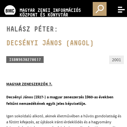
PROGRAMOK
MAGYAR ZENEI INFORMÁCIÓS
MENÜ
KÖZPONT ÉS KÖNYVTÁR
VERSENYEK
HALÁSZ PÉTER:
KÉPZÉSEK
DECSÉNYI JÁNOS (ANGOL)
KIADVÁNYOK
2001
ISBN9638278617
RÓLUNK
MAGYAR ZENESZERZŐK 7.
KAPCSOLAT
Decsényi János (1927-) a magyar zeneszerzés 1960-as években
feltűnt nemzedékének egyik jeles képviselője.
VIDEÓ GALÉRIA
Igen sokoldalú alkotó, akinek életművében a hűvös gondolatiság és
a fűtött kifejezés, az újítások iránti érdeklődés és a hagyomány