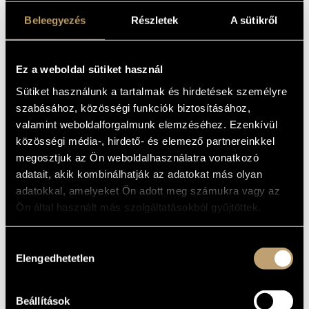
Horusitzky Zoltán
(1903-1985)
Hubay Jenő
(1858-1937)
Beleegyezés
Részletek
A sütikről
Huszár Lajos
(1948)
Istvánffy Benedek
(1733-1778)
Járdányi Pál
(1920-1966)
Ez a weboldal sütiket használ
Jeney Zoltán
(1943-2019)
Kadosa Pál
(1903-1983)
Sütiket használunk a tartalmak és hirdetések személyre
Kocsár Miklós
(1933-2019)
szabásához, közösségi funkciók biztosításához,
Kósa György
(1897-1984)
valamint weboldalforgalmunk elemzéséhez. Ezenkívül
Kurtág György
(1926)
közösségi média-, hirdető- és elemező partnereinkkel
Lavotta János
(1764-1820)
megosztjuk az Ön weboldalhasználatra vonatkozó
Lendvay Kamilló
(1928-2016)
adatait, akik kombinálhatják az adatokat más olyan
Maros Rudolf
(1917-1982)
Mihalovich Ödön
(1842-1929)
adatokkal, amelyeket Ön adott meg számukra vagy az
Mosonyi Mihály
(1815-1870)
Ön által használt más szolgáltatásokból gyűjtöttek.
Orbán György
(1947)
Petrovics Emil
(1930-2011)
Hozzájárulás
Pongrácz Zoltán
(1912-2007)
Elengedhetetlen
kiválasztása
Ránki György
(1907-1992)
Sári József
(1935)
Soproni József
(1930-2021)
Beállítások
Sugár Rezső
(1919-1988)