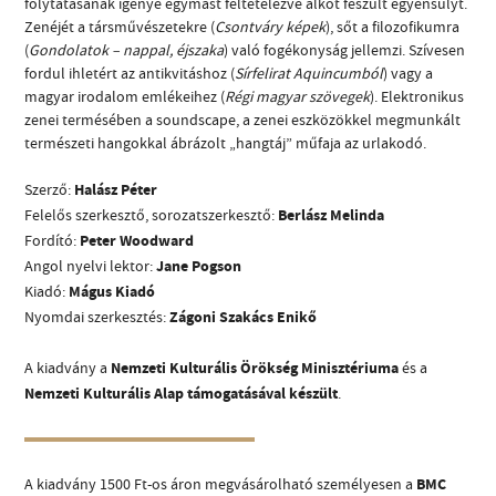
folytatásának igénye egymást feltételezve alkot feszült egyensúlyt.
Zenéjét a társművészetekre (
Csontváry képek
), sőt a filozofikumra
(
Gondolatok – nappal, éjszaka
) való fogékonyság jellemzi. Szívesen
fordul ihletért az antikvitáshoz (
Sírfelirat Aquincumból
) vagy a
magyar irodalom emlékeihez (
Régi magyar szövegek
). Elektronikus
zenei termésében a soundscape, a zenei eszközökkel megmunkált
természeti hangokkal ábrázolt „hangtáj” műfaja az urlakodó.
CÍM
Szerző:
Halász Péter
Felelős szerkesztő, sorozatszerkesztő:
Berlász Melinda
EMAIL
Fordító:
Peter Woodward
infokozpont@bmc.hu
Angol nyelvi lektor:
Jane Pogson
TELEFON
Kiadó:
Mágus Kiadó
Nyomdai szerkesztés:
Zágoni Szakács Enikő
NYITVA TARTÁS
A kiadvány a
Nemzeti Kulturális Örökség Minisztériuma
és a
Nemzeti Kulturális Alap támogatásával készült
.
A kiadvány 1500 Ft-os áron megvásárolható személyesen a
BMC