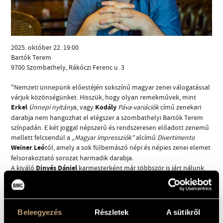
2025. október 22. 19:00
Bartók Terem
9700 Szombathely, Rákóczi Ferenc u. 3
CÍM
"Nemzeti ünnepünk előestéjén sokszínű magyar zenei válogatással
EMAIL
várjuk közönségünket. Hisszük, hogy olyan remekművek, mint
Erkel
Kodály
Ünnepi nyitány
a, vagy
Páva-variációk
című zenekari
infokozpont@bmc.hu
darabja nem hangozhat el elégszer a szombathelyi Bartók Terem
TELEFON
színpadán. E két joggal népszerű és rendszeresen előadott zenemű
mellett felcsendül a
„Magyar impressziók”
alcímű
Divertimento
Weiner Leó
tól, amely a sok fülbemászó népi és népies zenei elemet
NYITVA TARTÁS
felsorakoztató sorozat harmadik darabja.
Dinyés Dániel
A kiváló
karmesterként már többször is járt nálunk.
Ezúttal egy személyes hangú, romantikus dallamokkal és kifejező
zenei gesztusokkal teli hegedűversenyt mutatunk be zeneszerzői
életművéből, amely mű szólistája a híres művészcsaládból
származó kiváló muzsikus, Bujtor Balázs.
Beleegyezés
Részletek
A sütikről
Az est dirigenseként örömmel köszöntjük volt rezidens