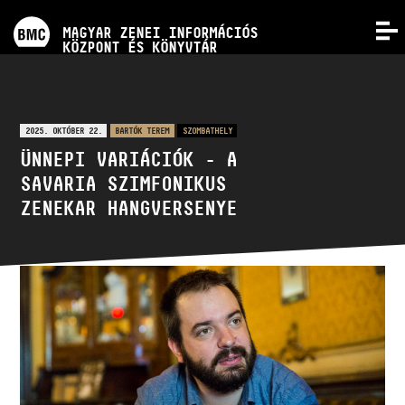
PROGRAMOK
MAGYAR ZENEI INFORMÁCIÓS
MENÜ
KÖZPONT ÉS KÖNYVTÁR
VERSENYEK
KÉPZÉSEK
2025. OKTÓBER 22.
BARTÓK TEREM
SZOMBATHELY
ÜNNEPI VARIÁCIÓK - A
SAVARIA SZIMFONIKUS
KIADVÁNYOK
ZENEKAR HANGVERSENYE
RÓLUNK
KAPCSOLAT
VIDEÓ GALÉRIA