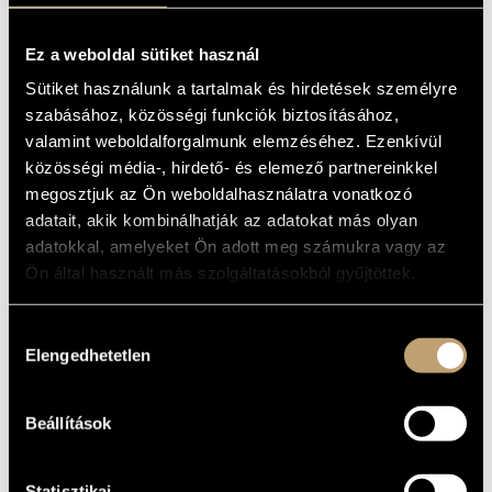
karmesterünket, Thomas Kornélt."
MŰVÉSZADATBÁZIS
(Forrás: sso.hu)
Ez a weboldal sütiket használ
ZENEMŰ-ADATBÁZIS
[vl]
Sütiket használunk a tartalmak és hirdetések személyre
ZENEI KÖNYVTÁR, ONLINE KATALÓGUS
szabásához, közösségi funkciók biztosításához,
MEGOSZTÁS
valamint weboldalforgalmunk elemzéséhez. Ezenkívül
közösségi média-, hirdető- és elemező partnereinkkel
Erkel Ferenc
:
Ünnepi nyitány
MŰSOR:
Dinyés Dániel
:
Hegedűverseny
megosztjuk az Ön weboldalhasználatra vonatkozó
Weiner Leó
:
III. Divertimento -
adatait, akik kombinálhatják az adatokat más olyan
„Impressioni ungheresi”, op. 25
adatokkal, amelyeket Ön adott meg számukra vagy az
Kodály Zoltán
:
Fölszállott a páva -
Ön által használt más szolgáltatásokból gyűjtöttek.
változatok egy magyar népdalra
Hozzájárulás
Bujtor Balázs
- hegedű
KÖZREMŰKÖDIK:
Elengedhetetlen
kiválasztása
Savaria Szimfonikus Zenekar
Vezényel
:
Thomas Kornél
Beállítások
6500 Ft (Megvásárolható az
sso.hu
JEGYÁR:
oldalon)
Statisztikai