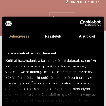
ÖSSZETETT KERESÉS
MŰVÉSZADATBÁZIS
ZENEMŰ-ADATBÁZIS
KERESÉS
ZENEI KÖNYVTÁR, ONLINE KATALÓGUS
Beleegyezés
Részletek
A sütikről
HEGEDŰVERSENY
A MŰ CÍME
Ez a weboldal sütiket használ
Sütiket használunk a tartalmak és hirdetések személyre
Dinyés Dániel
ZENESZERZŐ
szabásához, közösségi funkciók biztosításához,
valamint weboldalforgalmunk elemzéséhez. Ezenkívül
Hegedűverseny
EREDETI /
közösségi média-, hirdető- és elemező partnereinkkel
MAGYAR CÍM
megosztjuk az Ön weboldalhasználatra vonatkozó
Violin Concerto
IDEGEN
NYELVŰ /
adatait, akik kombinálhatják az adatokat más olyan
ANGOL CÍM
adatokkal, amelyeket Ön adott meg számukra vagy az
Hegedűre és kamarazenekarra
ALCÍM
Ön által használt más szolgáltatásokból gyűjtöttek.
In memoriam István Bujtor
AJÁNLÁS