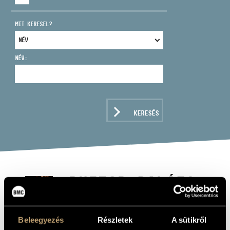
MIT KERESEL?
NÉV:
CÍM
EMAIL
infokozpont@bmc.hu
KERESÉS
TELEFON
NYITVA TARTÁS
BUJTOR BALÁZS
hegedű
Beleegyezés
Részletek
A sütikről