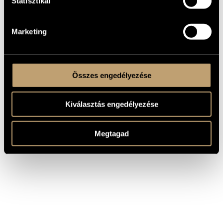
Statisztikai
és Fekete-Kovács Kornéllal is. Negyvennél is több
hanglemezen találkozhatunk vele közreműködőként. 2001
óta Élő Péterrel két nagy-, valamint több kisjátékfilmhez,
reklámhoz komponált zenét. 2007 szeptembere óta a Pannon
Filharmonikusok első hangversenymestere.
Marketing
Összes engedélyezése
Kiválasztás engedélyezése
Megtagad