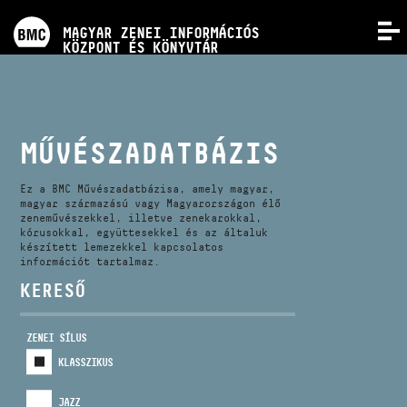
PROGRAMOK
MAGYAR ZENEI INFORMÁCIÓS
MENÜ
KÖZPONT ÉS KÖNYVTÁR
VERSENYEK
KÉPZÉSEK
MŰVÉSZADATBÁZIS
KIADVÁNYOK
Ez a BMC Művészadatbázisa, amely magyar,
magyar származású vagy Magyarországon élő
zeneművészekkel, illetve zenekarokkal,
kórusokkal, együttesekkel és az általuk
RÓLUNK
készített lemezekkel kapcsolatos
információt tartalmaz.
KERESŐ
KAPCSOLAT
ZENEI SÍLUS
VIDEÓ GALÉRIA
KLASSZIKUS
JAZZ