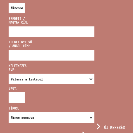
EREDETI /
MAGYAR CÍM:
CÍM
IDEGEN NYELVŰ
/ ANGOL CÍM:
EMAIL
infokozpont@bmc.hu
KELETKEZÉS
ÉVE:
TELEFON
VAGY:
NYITVA TARTÁS
TÍPUS:
ÚJ KERESÉS