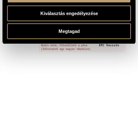
Fölszállott a páva
1
MINTA
Kiválasztás engedélyezése
FELVÉTELEK
Megtagad
CÍM
KIADÓ
Kodály Zoltán: Háry János szvit,
Nyári este, Fölszállott a páva
BMC Records
(Változatok egy magyar népdalra)