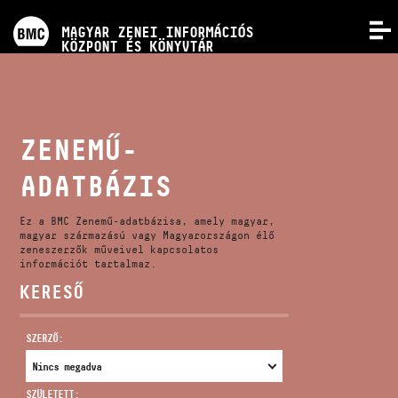
PROGRAMOK
MAGYAR ZENEI INFORMÁCIÓS
MENÜ
KÖZPONT ÉS KÖNYVTÁR
VERSENYEK
KÉPZÉSEK
ZENEMŰ-
ADATBÁZIS
KIADVÁNYOK
Ez a BMC Zenemű-adatbázisa, amely magyar,
RÓLUNK
magyar származású vagy Magyarországon élő
zeneszerzők műveivel kapcsolatos
információt tartalmaz.
KERESŐ
KAPCSOLAT
SZERZŐ:
VIDEÓ GALÉRIA
SZÜLETETT: