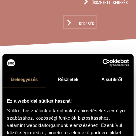
ÖSSZETETT KERESÉS
MŰVÉSZADATBÁZIS
ZENEMŰ-ADATBÁZIS
KERESÉS
ZENEI KÖNYVTÁR, ONLINE KATALÓGUS
FÖLSZÁLLOTT A
A MŰ CÍME
PÁVA
Beleegyezés
Részletek
A sütikről
(VÁLTOZATOK
EGY MAGYAR
Ez a weboldal sütiket használ
NÉPDALRA)
Sütiket használunk a tartalmak és hirdetések személyre
szabásához, közösségi funkciók biztosításához,
Kodály Zoltán
ZENESZERZŐ
valamint weboldalforgalmunk elemzéséhez. Ezenkívül
közösségi média-, hirdető- és elemező partnereinkkel
Fölszállott a páva (Változatok egy magyar népdalra)
EREDETI /